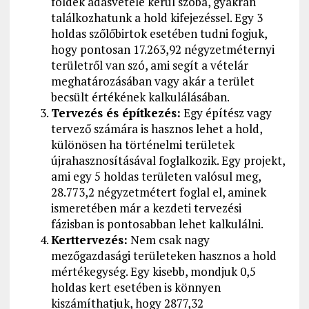
földek adásvétele kerül szóba, gyakran
találkozhatunk a hold kifejezéssel. Egy 3
holdas szőlőbirtok esetében tudni fogjuk,
hogy pontosan 17.263,92 négyzetméternyi
területről van szó, ami segít a vételár
meghatározásában vagy akár a terület
becsült értékének kalkulálásában.
Tervezés és építkezés:
Egy építész vagy
tervező számára is hasznos lehet a hold,
különösen ha történelmi területek
újrahasznosításával foglalkozik. Egy projekt,
ami egy 5 holdas területen valósul meg,
28.773,2 négyzetmétert foglal el, aminek
ismeretében már a kezdeti tervezési
fázisban is pontosabban lehet kalkulálni.
Kerttervezés:
Nem csak nagy
mezőgazdasági területeken hasznos a hold
mértékegység. Egy kisebb, mondjuk 0,5
holdas kert esetében is könnyen
kiszámíthatjuk, hogy 2877,32