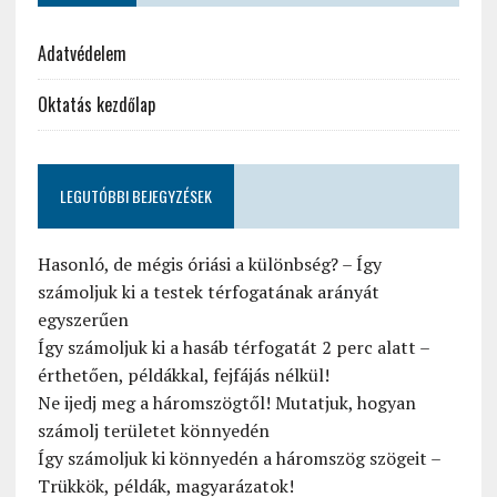
Adatvédelem
Oktatás kezdőlap
LEGUTÓBBI BEJEGYZÉSEK
Hasonló, de mégis óriási a különbség? – Így
számoljuk ki a testek térfogatának arányát
egyszerűen
Így számoljuk ki a hasáb térfogatát 2 perc alatt –
érthetően, példákkal, fejfájás nélkül!
Ne ijedj meg a háromszögtől! Mutatjuk, hogyan
számolj területet könnyedén
Így számoljuk ki könnyedén a háromszög szögeit –
Trükkök, példák, magyarázatok!