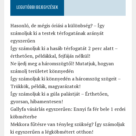
LEGUTÓBBI BEJEGYZÉSEK
Hasonló, de mégis óriási a különbség? – Így
számoljuk ki a testek térfogatának arányát
egyszerűen
Így számoljuk ki a hasáb térfogatát 2 perc alatt –
érthetően, példákkal, fejfájás nélkül!
Ne ijedj meg a háromszögtől! Mutatjuk, hogyan
számolj területet könnyedén
Így számoljuk ki könnyedén a háromszög szögeit –
Trükkök, példák, magyarázatok!
Így számoljuk ki a gúla palástját – Érthetően,
gyorsan, hibamentesen!
Gallyfa vásárlás egyszerűen: Ennyi fa fér bele 1 erdei
köbméterbe
Mekkora fűtésre van tényleg szükség? Így számoljuk
ki egyszerűen a légköbmétert otthon!