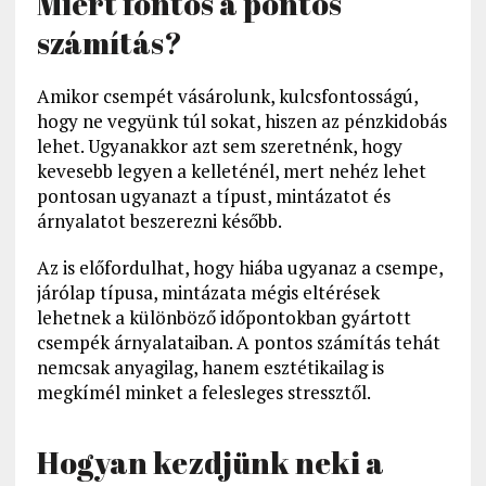
Miért fontos a pontos
számítás?
Amikor csempét vásárolunk, kulcsfontosságú,
hogy ne vegyünk túl sokat, hiszen az pénzkidobás
lehet. Ugyanakkor azt sem szeretnénk, hogy
kevesebb legyen a kelleténél, mert nehéz lehet
pontosan ugyanazt a típust, mintázatot és
árnyalatot beszerezni később.
Az is előfordulhat, hogy hiába ugyanaz a csempe,
járólap típusa, mintázata mégis eltérések
lehetnek a különböző időpontokban gyártott
csempék árnyalataiban. A pontos számítás tehát
nemcsak anyagilag, hanem esztétikailag is
megkímél minket a felesleges stressztől.
Hogyan kezdjünk neki a