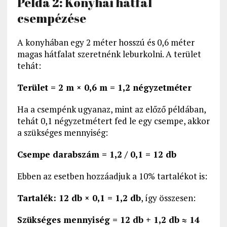
Példa 2: Konyhai hátfal
csempézése
A konyhában egy 2 méter hosszú és 0,6 méter
magas hátfalat szeretnénk leburkolni. A terület
tehát:
Terület = 2 m × 0,6 m = 1,2 négyzetméter
Ha a csempénk ugyanaz, mint az előző példában,
tehát 0,1 négyzetmétert fed le egy csempe, akkor
a szükséges mennyiség:
Csempe darabszám = 1,2 / 0,1 = 12 db
Ebben az esetben hozzáadjuk a 10% tartalékot is:
Tartalék: 12 db × 0,1 = 1,2 db
, így összesen:
Szükséges mennyiség = 12 db + 1,2 db ≈ 14