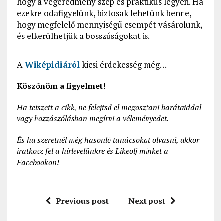
hogy a végeredmény szép és praktikus legyen. Ha
ezekre odafigyelünk, biztosak lehetünk benne,
hogy megfelelő mennyiségű csempét vásárolunk,
és elkerülhetjük a bosszúságokat is.
A
Wiképidiáról
kicsi érdekesség még…
Köszönöm a figyelmet!
Ha tetszett a cikk, ne felejtsd el megosztani barátaiddal
vagy hozzászólásban megírni a véleményedet.
És ha szeretnél még hasonló tanácsokat olvasni, akkor
iratkozz fel a hírlevelünkre és Likeolj minket a
Facebookon!
Previous post
Next post