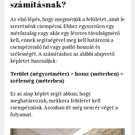
számításnak?
Az első lépés, hogy megmérjük a felületet, amit le
szeretnénk csempézni. Ehhez egyszerűen egy
mérőszalag vagy akár egy lézeres távolságmérő
kell, ennek segítségével meg kell határozni a
csempézendő fal vagy padló hosszát és
szélességét. A számításhoz az alábbi alapvető
képletet használjuk:
Terület (négyzetméter) = hossz (méterben) ×
szélesség (méterben)
Ez az alap képlet segít abban, hogy
meghatározzuk, mekkora felületet kell
csempéznünk. Azonban itt még nem ér véget a
folyamat.