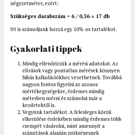
négyzetméter, ezért:
Szükséges darabszám = 6 / 0,36 ≈ 17 db
Itt is számoljunk hozzá egy 10%-os tartalékot.
Gyakorlati tippek
Mindig ellenőrizzük a mérési adatokat. Az
elírások vagy pontatlan mérések könnyen
hibás kalkulációkhoz vezethetnek. Továbbá
nagyon fontos figyelni az azonos
mértékegységekre, érdemes mindig
méterben mérni és számolni már a
kezdetektől is.
Vegyünk tartalékot. A felesleges körök
elkerülése érdekében mindig érdemes több
csempét vásárolni, mint amennyit a
számítások alapján szükségesnek