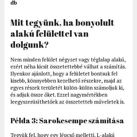
db
Mit tegyünk, ha bonyolult
alakú felülettel van
dolgunk?
Nem minden felület négyzet vagy téglalap alakú,
ezért néha kicsit összetettebbé válhat a számítás.
Ilyenkor ajánlott, hogy a felületet bontsuk fel
kisebb, könnyebben kezelhető részekre, majd az
egyes részek területét külön-külön számoljuk ki,
és adjuk össze őket. Ezzel nagymértékben
leegyszerüsíthetőek az összetetteb műveletek is.
Példa 3: Sarokcsempe számítása
Tegyük fel, hogy egy lépcső melletti, L-alakú