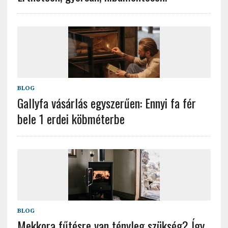
BLOG
Gallyfa vásárlás egyszerűen: Ennyi fa fér
bele 1 erdei köbméterbe
BLOG
Mekkora fűtésre van tényleg szükség? Így