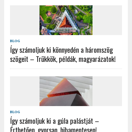
BLOG
Így számoljuk ki könnyedén a háromszög
szögeit – Trükkök, példák, magyarázatok!
BLOG
Így számoljuk ki a gúla palástját –
Érthetően, gyorsan, hibamentesen!