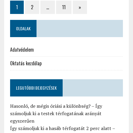
1
2
…
11
»
OLDALAK
Adatvédelem
Oktatás kezdőlap
LEGUTÓBBI BEJEGYZÉSEK
Hasonló, de mégis óriási a különbség? – Így
számoljuk ki a testek térfogatának arányát
egyszerűen
Így számoljuk ki a hasáb térfogatát 2 perc alatt –