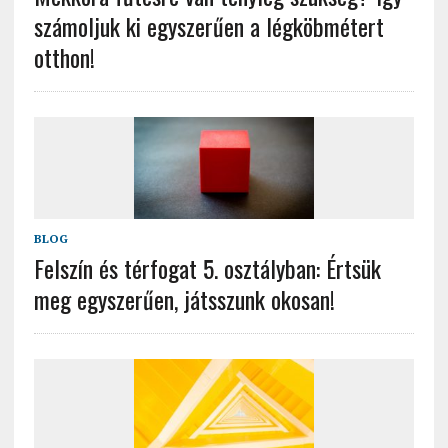
számoljuk ki egyszerűen a légköbmétert
otthon!
BLOG
Felszín és térfogat 5. osztályban: Értsük
meg egyszerűen, játsszunk okosan!