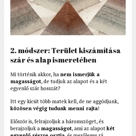
2. módszer: Terület kiszámítása
szár és alap ismeretében
Mi történik akkor, ha
nem ismerjük a
magasságot
, de tudjuk az alapot és a két
egyenlő szár hosszát?
Itt egy kicsit több matek kell, de ne aggódjunk,
közösen végig tudunk menni rajta
!
Először is, felrajzoljuk a háromszöget, és
berajzoljuk a
magasságot
, ami az alapot
két
egyenlő részre osztja
, és merőleges rá.