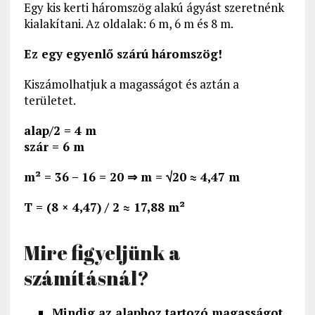
Egy kis kerti háromszög alakú ágyást szeretnénk
kialakítani. Az oldalak: 6 m, 6 m és 8 m.
Ez egy egyenlő szárú háromszög!
Kiszámolhatjuk a magasságot és aztán a
területet.
alap/2 = 4 m
szár = 6 m
m² = 36 – 16 = 20 ⇒ m = √20 ≈ 4,47 m
T = (8 × 4,47) / 2 ≈ 17,88 m²
Mire figyeljünk a
számításnál?
Mindig az alaphoz tartozó magasságot