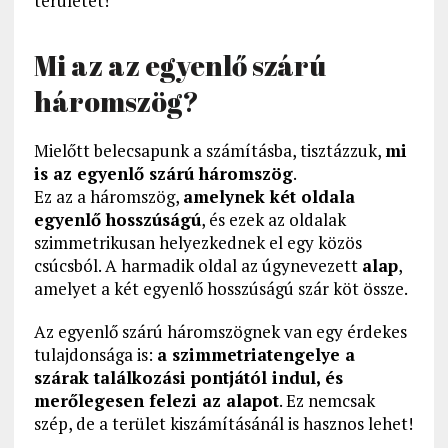
területét!
Mi az az egyenlő szárú
háromszög?
Mielőtt belecsapunk a számításba, tisztázzuk,
mi
is az egyenlő szárú háromszög
.
Ez az a háromszög,
amelynek két oldala
egyenlő hosszúságú
, és ezek az oldalak
szimmetrikusan helyezkednek el egy közös
csúcsból. A harmadik oldal az úgynevezett
alap
,
amelyet a két egyenlő hosszúságú szár köt össze.
Az egyenlő szárú háromszögnek van egy érdekes
tulajdonsága is:
a szimmetriatengelye a
szárak találkozási pontjától indul, és
merőlegesen felezi az alapot
. Ez nemcsak
szép, de a terület kiszámításánál is hasznos lehet!