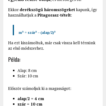
Ekkor
derékszögű háromszögeket
kapunk, így
használhatjuk a
Pitagorasz-tételt
:
m² = szár² – (alap/2)²
Ha ezt kiszámoltuk, már csak vissza kell térnünk
az első módszerhez.
Példa:
Alap: 8 cm
Szár: 10 cm
Először számoljuk ki a magasságot:
alap/2 = 4 cm
szár = 10 cm