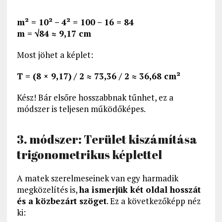
m² = 10² – 4² = 100 – 16 = 84
m = √84 ≈ 9,17 cm
Most jöhet a képlet:
T = (8 × 9,17) / 2 ≈ 73,36 / 2 ≈ 36,68 cm²
Kész! Bár elsőre hosszabbnak tűnhet, ez a
módszer is teljesen működőképes.
3. módszer: Terület kiszámítása
trigonometrikus képlettel
A matek szerelmeseinek van egy harmadik
megközelítés is,
ha ismerjük két oldal hosszát
és a közbezárt szöget
. Ez a következőképp néz
ki: