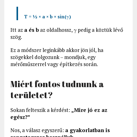
T = ½ × a × b × sin(γ)
Itt az
a és b
az oldalhossz, γ pedig a köztük lévő
szög.
Ez a módszer leginkább akkor jön jól, ha
szögekkel dolgozunk – mondjuk, egy
mérőműszerrel vagy építkezés során.
Miért fontos tudnunk a
területet?
Sokan felteszik a kérdést:
„Mire jó ez az
egész?”
Nos, a válasz egyszerű:
a gyakorlatban is