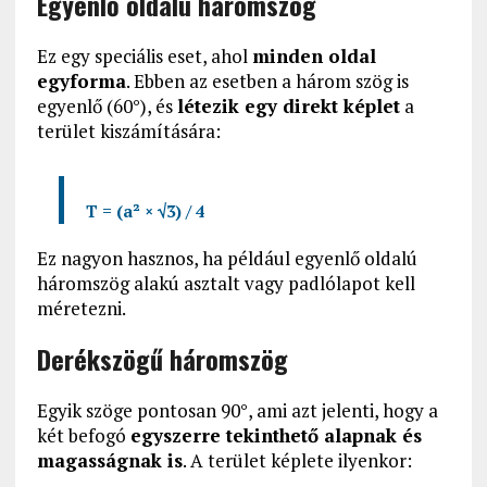
Egyenlő oldalú háromszög
Ez egy speciális eset, ahol
minden oldal
egyforma
. Ebben az esetben a három szög is
egyenlő (60°), és
létezik egy direkt képlet
a
terület kiszámítására:
T = (a² × √3) / 4
Ez nagyon hasznos, ha például egyenlő oldalú
háromszög alakú asztalt vagy padlólapot kell
méretezni.
Derékszögű háromszög
Egyik szöge pontosan 90°, ami azt jelenti, hogy a
két befogó
egyszerre tekinthető alapnak és
magasságnak is
. A terület képlete ilyenkor: