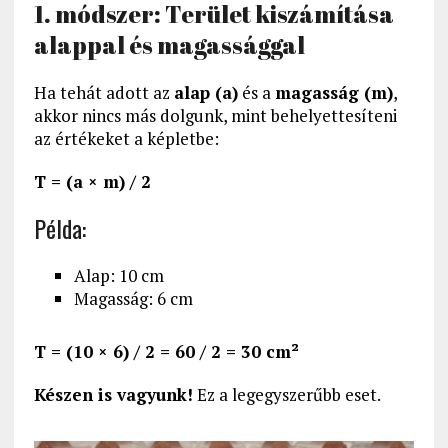
1. módszer: Terület kiszámítása
alappal és magassággal
Ha tehát adott az
alap (a)
és a
magasság (m)
,
akkor nincs más dolgunk, mint behelyettesíteni
az értékeket a képletbe:
T = (a × m) / 2
Példa:
Alap: 10 cm
Magasság: 6 cm
T = (10 × 6) / 2 = 60 / 2 = 30 cm²
Készen is vagyunk!
Ez a legegyszerűbb eset.