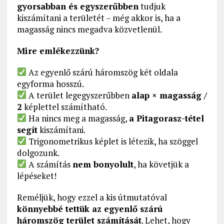
gyorsabban és egyszerűbben
tudjuk
kiszámítani a területét – még akkor is, ha a
magasság nincs megadva közvetlenül.
Mire emlékezzünk?
Az egyenlő szárú háromszög két oldala
egyforma hosszú.
A terület legegyszerűbben
alap × magasság /
2
képlettel számítható.
Ha nincs meg a magasság,
a Pitagorasz-tétel
segít
kiszámítani.
Trigonometrikus képlet is létezik, ha szöggel
dolgozunk.
A számítás
nem bonyolult
, ha követjük a
lépéseket!
Reméljük, hogy ezzel a kis útmutatóval
könnyebbé tettük az egyenlő szárú
háromszög terület számítását
. Lehet, hogy