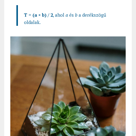
T = (a × b) / 2
, ahol
a
és
b
a derékszögű
oldalak.