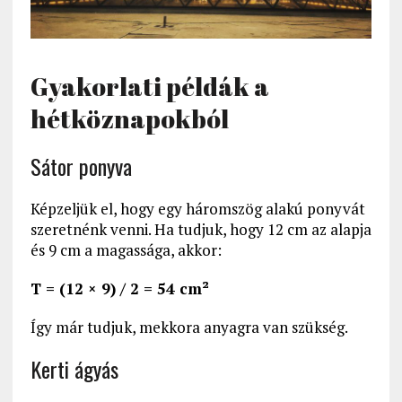
Gyakorlati példák a
hétköznapokból
Sátor ponyva
Képzeljük el, hogy egy háromszög alakú ponyvát
szeretnénk venni. Ha tudjuk, hogy 12 cm az alapja
és 9 cm a magassága, akkor:
T = (12 × 9) / 2 = 54 cm²
Így már tudjuk, mekkora anyagra van szükség.
Kerti ágyás