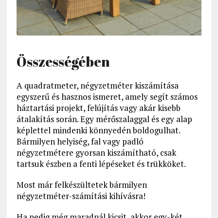
Összességében
A quadratmeter, négyzetméter kiszámítása
egyszerű és hasznos ismeret, amely segít számos
háztartási projekt, felújítás vagy akár kisebb
átalakítás során. Egy mérőszalaggal és egy alap
képlettel mindenki könnyedén boldogulhat.
Bármilyen helyiség, fal vagy padló
négyzetmétere gyorsan kiszámítható, csak
tartsuk észben a fenti lépéseket és trükköket.
Most már felkészültetek bármilyen
négyzetméter-számítási kihívásra!
Ha pedig még maradnál kicsit, akkor egy-két