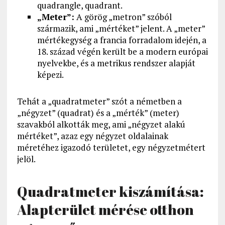
quadrangle, quadrant.
„Meter”:
A görög „metron” szóból
származik, ami „mértéket” jelent. A „meter”
mértékegység a francia forradalom idején, a
18. század végén került be a modern európai
nyelvekbe, és a metrikus rendszer alapját
képezi.
Tehát a „quadratmeter” szót a németben a
„négyzet” (quadrat) és a „mérték” (meter)
szavakból alkották meg, ami „négyzet alakú
mértéket”, azaz egy négyzet oldalainak
méretéhez igazodó területet, egy négyzetmétert
jelöl.
Quadratmeter kiszámítása:
Alapterület mérése otthon