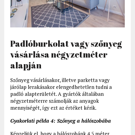
Padlóburkolat vagy szőnyeg
vásárlása négyzetméter
alapján
Szőnyeg vásárlásakor, illetve parketta vagy
járólap lerakásakor elengedhetetlen tudni a
padló alapterületét. A gyártók általában
négyzetméterre számolják az anyagok
mennyiségét, így ezt az értéket kérik.
Gyakorlati példa 4: Szőnyeg a hálószobába
Képzeljük el, hogy a hálószobánk 4,5 méter