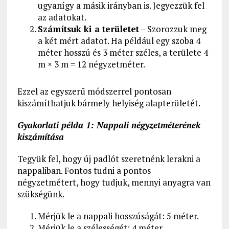
ugyanígy a másik irányban is. Jegyezzük fel
az adatokat.
Számítsuk ki a területet
– Szorozzuk meg
a két mért adatot. Ha például egy szoba 4
méter hosszú és 3 méter széles, a területe 4
m × 3 m = 12 négyzetméter.
Ezzel az egyszerű módszerrel pontosan
kiszámíthatjuk bármely helyiség alapterületét.
Gyakorlati példa 1: Nappali négyzetméterének
kiszámítása
Tegyük fel, hogy új padlót szeretnénk lerakni a
nappaliban. Fontos tudni a pontos
négyzetmétert, hogy tudjuk, mennyi anyagra van
szükségünk.
Mérjük le a nappali hosszúságát: 5 méter.
Mérjük le a szélességét: 4 méter.