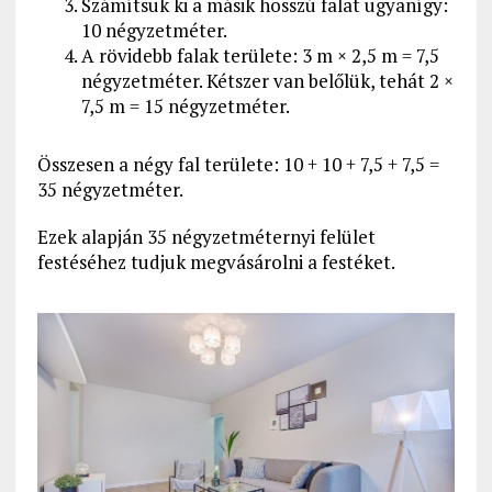
Számítsuk ki a másik hosszú falat ugyanígy:
10 négyzetméter.
A rövidebb falak területe: 3 m × 2,5 m = 7,5
négyzetméter. Kétszer van belőlük, tehát 2 ×
7,5 m = 15 négyzetméter.
Összesen a négy fal területe: 10 + 10 + 7,5 + 7,5 =
35 négyzetméter.
Ezek alapján 35 négyzetméternyi felület
festéséhez tudjuk megvásárolni a festéket.