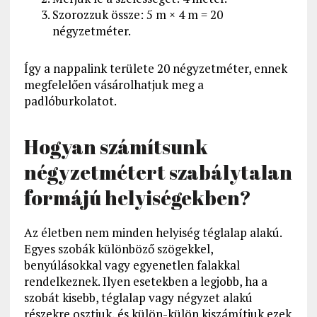
Szorozzuk össze: 5 m × 4 m = 20
négyzetméter.
Így a nappalink területe 20 négyzetméter, ennek
megfelelően vásárolhatjuk meg a
padlóburkolatot.
Hogyan számítsunk
négyzetmétert szabálytalan
formájú helyiségekben?
Az életben nem minden helyiség téglalap alakú.
Egyes szobák különböző szögekkel,
benyúlásokkal vagy egyenetlen falakkal
rendelkeznek. Ilyen esetekben a legjobb, ha a
szobát kisebb, téglalap vagy négyzet alakú
részekre osztjuk, és külön-külön kiszámítjuk ezek