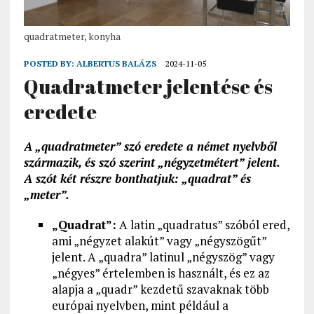
quadratmeter, konyha
POSTED BY:
ALBERTUS BALÁZS
2024-11-05
Quadratmeter jelentése és
eredete
A „quadratmeter” szó eredete a német nyelvből
származik, és szó szerint „négyzetmétert” jelent.
A szót két részre bonthatjuk: „quadrat” és
„meter”.
„Quadrat”:
A latin „quadratus” szóból ered,
ami „négyzet alakút” vagy „négyszögűt”
jelent. A „quadra” latinul „négyszög” vagy
„négyes” értelemben is használt, és ez az
alapja a „quadr” kezdetű szavaknak több
európai nyelvben, mint például a