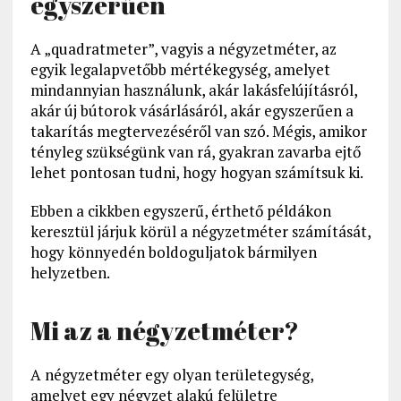
egyszerűen
A „quadratmeter”, vagyis a négyzetméter, az
egyik legalapvetőbb mértékegység, amelyet
mindannyian használunk, akár lakásfelújításról,
akár új bútorok vásárlásáról, akár egyszerűen a
takarítás megtervezéséről van szó. Mégis, amikor
tényleg szükségünk van rá, gyakran zavarba ejtő
lehet pontosan tudni, hogy hogyan számítsuk ki.
Ebben a cikkben egyszerű, érthető példákon
keresztül járjuk körül a négyzetméter számítását,
hogy könnyedén boldoguljatok bármilyen
helyzetben.
Mi az a négyzetméter?
A négyzetméter egy olyan területegység,
amelyet egy négyzet alakú felületre