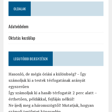
OLDALAK
Adatvédelem
Oktatás kezdőlap
LEGUTÓBBI BEJEGYZÉSEK
Hasonló, de mégis óriási a különbség? – Így
számoljuk ki a testek térfogatának arányát
egyszerűen
Így számoljuk ki a hasáb térfogatát 2 perc alatt –
érthetően, példákkal, fejfájás nélkül!
Ne ijedj meg a háromszögtől! Mutatjuk, hogyan
számolj területet könnyedén