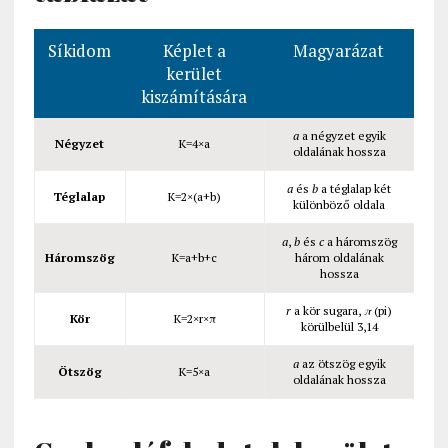
Síkidom
Képlet a
Magyarázat
kerület
kiszámítására
a
a négyzet egyik
Négyzet
K=4×a
oldalának hossza
a
és
b
a téglalap két
Téglalap
K=2×(a+b)
különböző oldala
a
,
b
és
c
a háromszög
Háromszög
K=a+b+c
három oldalának
hossza
r
a kör sugara,
π
(pi)
Kör
K=2×r×π
körülbelül 3,14
a
az ötszög egyik
Ötszög
K=5×a
oldalának hossza