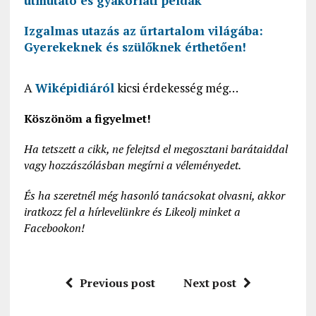
útmutató és gyakorlati példák
Izgalmas utazás az űrtartalom világába:
Gyerekeknek és szülőknek érthetően!
A
Wiképidiáról
kicsi érdekesség még…
Köszönöm a figyelmet!
Ha tetszett a cikk, ne felejtsd el megosztani barátaiddal
vagy hozzászólásban megírni a véleményedet.
És ha szeretnél még hasonló tanácsokat olvasni, akkor
iratkozz fel a hírlevelünkre és Likeolj minket a
Facebookon!
Previous post
Next post