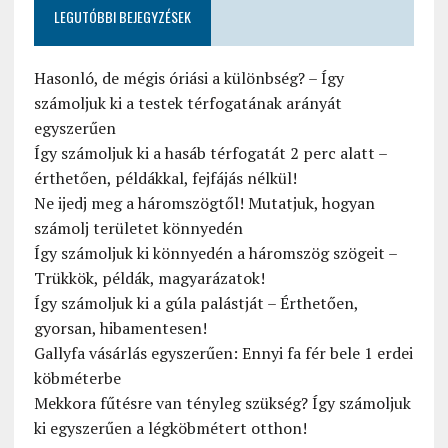
LEGUTÓBBI BEJEGYZÉSEK
Hasonló, de mégis óriási a különbség? – Így
számoljuk ki a testek térfogatának arányát
egyszerűen
Így számoljuk ki a hasáb térfogatát 2 perc alatt –
érthetően, példákkal, fejfájás nélkül!
Ne ijedj meg a háromszögtől! Mutatjuk, hogyan
számolj területet könnyedén
Így számoljuk ki könnyedén a háromszög szögeit –
Trükkök, példák, magyarázatok!
Így számoljuk ki a gúla palástját – Érthetően,
gyorsan, hibamentesen!
Gallyfa vásárlás egyszerűen: Ennyi fa fér bele 1 erdei
köbméterbe
Mekkora fűtésre van tényleg szükség? Így számoljuk
ki egyszerűen a légköbmétert otthon!