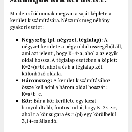
Minden síkidomnak megvan a saját képlete a
kerület kiszámítására. Nézzünk meg néhány
gyakori esetet:
Négyszög (pl. négyzet, téglalap):
A
négyzet kerülete a négy oldal összegéből áll,
ami azt jelenti, hogy K=4×a, ahol a az egyik
oldal hossza. A téglalap esetében a képlet:
K=2×(a+b), ahol a és b a téglalap két
különböző oldala.
Háromszög:
A kerület kiszámításához
össze kell adni a három oldal hosszát:
K=a+b+c.
Kör:
Bár a kör kerülete egy kicsit
bonyolultabb, fontos tudni, hogy K=2×r×π,
ahol r a kör sugara és π (pi) egy körülbelül
3,14-es állandó.