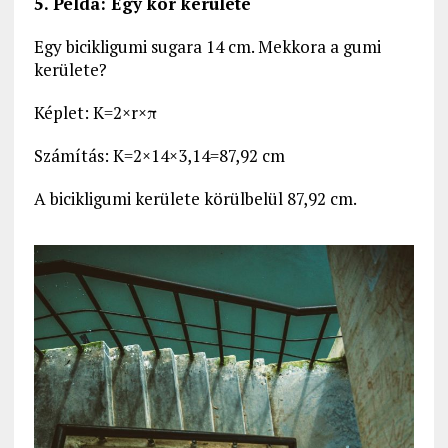
5. Példa: Egy kör kerülete
Egy bicikligumi sugara 14 cm. Mekkora a gumi
kerülete?
Képlet: K=2×r×π
Számítás: K=2×14×3,14=87,92 cm
A bicikligumi kerülete körülbelül 87,92 cm.