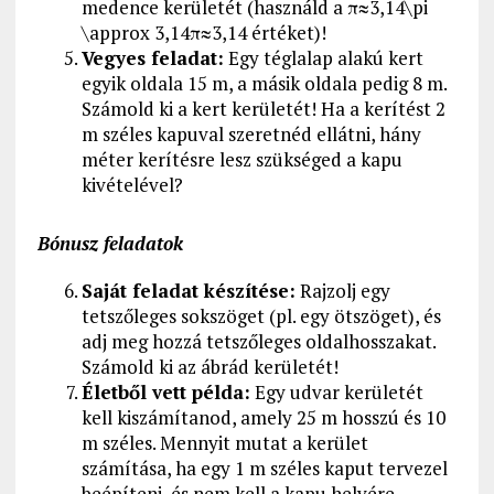
medence kerületét (használd a π≈3,14\pi
\approx 3,14π≈3,14 értéket)!
Vegyes feladat:
Egy téglalap alakú kert
egyik oldala 15 m, a másik oldala pedig 8 m.
Számold ki a kert kerületét! Ha a kerítést 2
m széles kapuval szeretnéd ellátni, hány
méter kerítésre lesz szükséged a kapu
kivételével?
Bónusz feladatok
Saját feladat készítése:
Rajzolj egy
tetszőleges sokszöget (pl. egy ötszöget), és
adj meg hozzá tetszőleges oldalhosszakat.
Számold ki az ábrád kerületét!
Életből vett példa:
Egy udvar kerületét
kell kiszámítanod, amely 25 m hosszú és 10
m széles. Mennyit mutat a kerület
számítása, ha egy 1 m széles kaput tervezel
beépíteni, és nem kell a kapu helyére