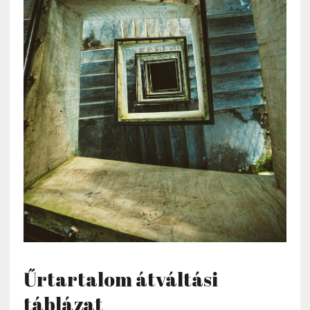
Űrtartalom átváltási
táblázat