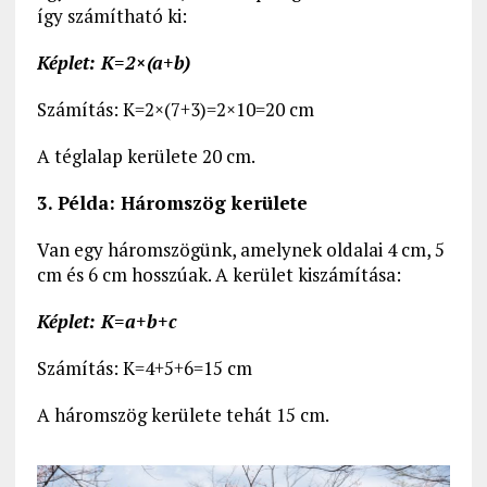
így számítható ki:
Képlet: K=2×(a+b)
Számítás: K=2×(7+3)=2×10=20 cm
A téglalap kerülete 20 cm.
3. Példa: Háromszög kerülete
Van egy háromszögünk, amelynek oldalai 4 cm, 5
cm és 6 cm hosszúak. A kerület kiszámítása:
Képlet: K=a+b+c
Számítás: K=4+5+6=15 cm
A háromszög kerülete tehát 15 cm.