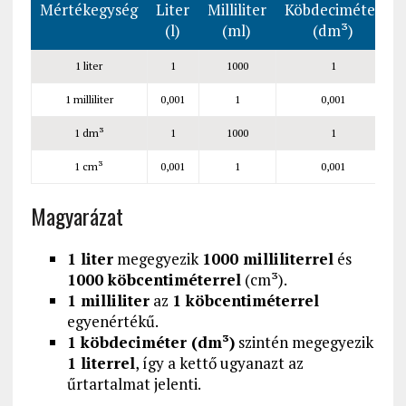
Mértékegység
Liter
Milliliter
Köbdeciméter
(l)
(ml)
(dm³)
1 liter
1
1000
1
1 milliliter
0,001
1
0,001
1 dm³
1
1000
1
1 cm³
0,001
1
0,001
Magyarázat
1 liter
megegyezik
1000 milliliterrel
és
1000 köbcentiméterrel
(cm³).
1 milliliter
az
1 köbcentiméterrel
egyenértékű.
1 köbdeciméter (dm³)
szintén megegyezik
1 literrel
, így a kettő ugyanazt az
űrtartalmat jelenti.