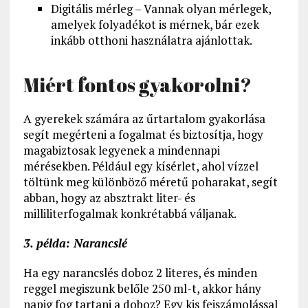
Digitális mérleg – Vannak olyan mérlegek,
amelyek folyadékot is mérnek, bár ezek
inkább otthoni használatra ajánlottak.
Miért fontos gyakorolni?
A gyerekek számára az űrtartalom gyakorlása
segít megérteni a fogalmat és biztosítja, hogy
magabiztosak legyenek a mindennapi
mérésekben. Például egy kísérlet, ahol vízzel
töltünk meg különböző méretű poharakat, segít
abban, hogy az absztrakt liter- és
milliliterfogalmak konkrétabbá váljanak.
3. példa: Narancslé
Ha egy narancslés doboz 2 literes, és minden
reggel megiszunk belőle 250 ml-t, akkor hány
napig fog tartani a doboz? Egy kis fejszámolással