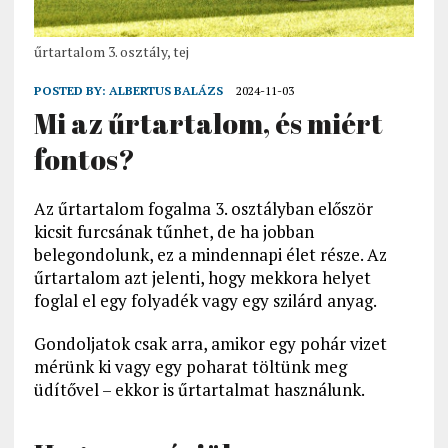
űrtartalom 3. osztály, tej
POSTED BY:
ALBERTUS BALÁZS
2024-11-03
Mi az űrtartalom, és miért
fontos?
Az űrtartalom fogalma 3. osztályban először
kicsit furcsának tűnhet, de ha jobban
belegondolunk, ez a mindennapi élet része. Az
űrtartalom azt jelenti, hogy mekkora helyet
foglal el egy folyadék vagy egy szilárd anyag.
Gondoljatok csak arra, amikor egy pohár vizet
mérünk ki vagy egy poharat töltünk meg
üdítővel – ekkor is űrtartalmat használunk.