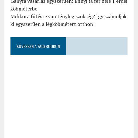
Gallyfa vásárlás egyszerűen: Ennyi fa fér bele 1 erdei
köbméterbe
Mekkora fűtésre van tényleg szükség? Így számoljuk
ki egyszerűen a légköbmétert otthon!
KÖVESSEN A FACEBOOKON