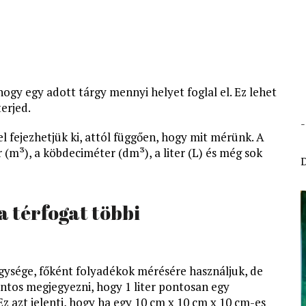
ogy egy adott tárgy mennyi helyet foglal el. Ez lehet
terjed.
fejezhetjük ki, attól függően, hogy mit mérünk. A
(m³), a köbdeciméter (dm³), a liter (L) és még sok
a térfogat többi
egysége, főként folyadékok mérésére használjuk, de
ontos megjegyezni, hogy 1 liter pontosan egy
Ez azt jelenti, hogy ha egy 10 cm x 10 cm x 10 cm-es