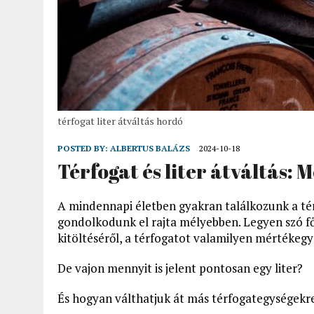
térfogat liter átváltás hordó
POSTED BY:
ALBERTUS BALÁZS
2024-10-18
Térfogat és liter átváltás: 
A mindennapi életben gyakran találkozunk a té
gondolkodunk el rajta mélyebben. Legyen szó főz
kitöltéséről, a térfogatot valamilyen mértékegy
De vajon mennyit is jelent pontosan egy liter?
És hogyan válthatjuk át más térfogategységekr