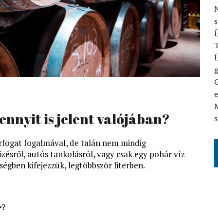
N
Í
T
Í
G
M
Mennyit is jelent valójában?
s
rfogat fogalmával, de talán nem mindig
ésről, autós tankolásról, vagy csak egy pohár víz
ségben kifejezzük, legtöbbször literben.
e?