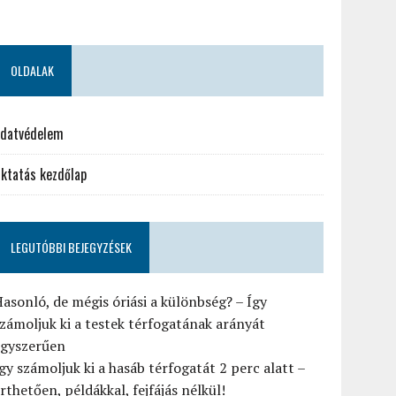
OLDALAK
datvédelem
ktatás kezdőlap
LEGUTÓBBI BEJEGYZÉSEK
asonló, de mégis óriási a különbség? – Így
zámoljuk ki a testek térfogatának arányát
egyszerűen
gy számoljuk ki a hasáb térfogatát 2 perc alatt –
rthetően, példákkal, fejfájás nélkül!