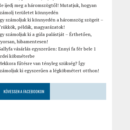
e ijedj meg a háromszögtől! Mutatjuk, hogyan
számolj területet könnyedén
gy számoljuk ki könnyedén a háromszög szögeit –
rükkök, példák, magyarázatok!
gy számoljuk ki a gúla palástját – Érthetően,
gyorsan, hibamentesen!
allyfa vásárlás egyszerűen: Ennyi fa fér bele 1
erdei köbméterbe
ekkora fűtésre van tényleg szükség? Így
zámoljuk ki egyszerűen a légköbmétert otthon!
KÖVESSEN A FACEBOOKON