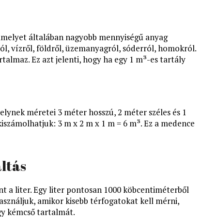
amelyet általában nagyobb mennyiségű anyag
l, vízről, földről, üzemanyagról, sóderról, homokról.
talmaz. Ez azt jelenti, hogy ha egy 1 m³-es tartály
elynek méretei 3 méter hosszú, 2 méter széles és 1
iszámolhatjuk: 3 m x 2 m x 1 m = 6 m³. Ez a medence
ltás
t a liter. Egy liter pontosan 1000 köbcentiméterből
használjuk, amikor kisebb térfogatokat kell mérni,
gy kémcső tartalmát.