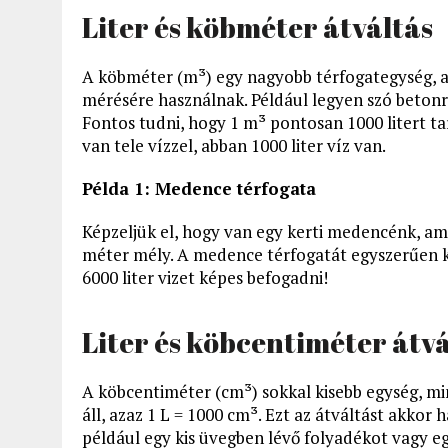
Liter és köbméter átváltás
A köbméter (m³) egy nagyobb térfogategység, 
mérésére használnak. Például legyen szó betonró
Fontos tudni, hogy 1 m³ pontosan 1000 litert tar
van tele vízzel, abban 1000 liter víz van.
Példa 1: Medence térfogata
Képzeljük el, hogy van egy kerti medencénk, am
méter mély. A medence térfogatát egyszerűen k
6000 liter vizet képes befogadni!
Liter és köbcentiméter átvá
A köbcentiméter (cm³) sokkal kisebb egység, min
áll, azaz 1 L = 1000 cm³. Ezt az átváltást akkor 
például egy kis üvegben lévő folyadékot vagy e