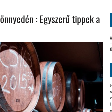
 könnyedén : Egyszerű tippek a
A
O
H
s
Í
é