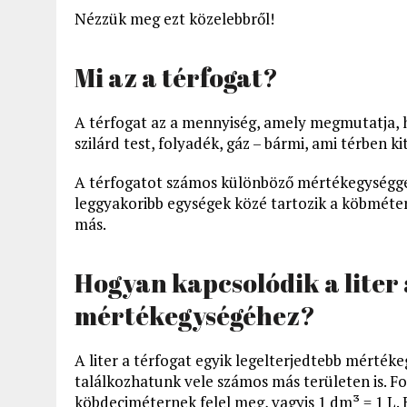
Nézzük meg ezt közelebbről!
Mi az a térfogat?
A térfogat az a mennyiség, amely megmutatja, h
szilárd test, folyadék, gáz – bármi, ami térben ki
A térfogatot számos különböző mértékegységgel 
leggyakoribb egységek közé tartozik a köbméter 
más.
Hogyan kapcsolódik a liter 
mértékegységéhez?
A liter a térfogat egyik legelterjedtebb mérték
találkozhatunk vele számos más területen is. F
köbdeciméternek felel meg, vagyis 1 dm³ = 1 L. 