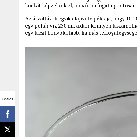
kockát képzelünk el, annak térfogata pontosan 1 
Az átváltások egyik alapvető példája, hogy 1000 m
egy pohár víz 250 ml, akkor könnyen kiszámolhat
egy kicsit bonyolultabb, ha más térfogategység
Shares