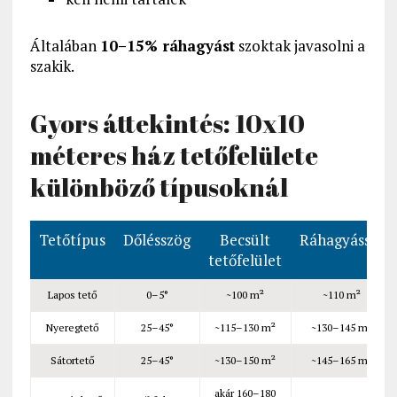
Általában
10–15% ráhagyást
szoktak javasolni a
szakik.
Gyors áttekintés: 10x10
méteres ház tetőfelülete
különböző típusoknál
Tetőtípus
Dőlésszög
Becsült
Ráhagyással
tetőfelület
Lapos tető
0–5°
~100 m²
~110 m²
Nyeregtető
25–45°
~115–130 m²
~130–145 m²
Sátortető
25–45°
~130–150 m²
~145–165 m²
akár 160–180