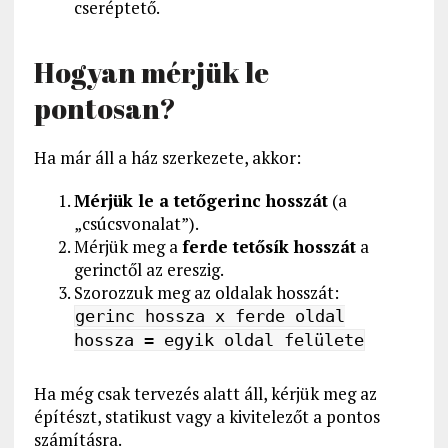
cseréptető.
Hogyan mérjük le
pontosan?
Ha már áll a ház szerkezete, akkor:
Mérjük le a tetőgerinc hosszát
(a
„csúcsvonalat”).
Mérjük meg a
ferde tetősík hosszát
a
gerinctől az ereszig.
Szorozzuk meg az oldalak hosszát:
gerinc hossza x ferde oldal
hossza = egyik oldal felülete
Ha még csak tervezés alatt áll, kérjük meg az
építészt, statikust vagy a kivitelezőt a pontos
számításra.