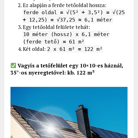
Ez alapján a ferde tetőoldal hossza:
ferde oldal = √(5² + 3,5²) = √(25
+ 12,25) = √37,25 ≈ 6,1 méter
Egy tetőoldal felülete tehát:
10 méter (hossz) x 6,1 méter
(ferde tető) = 61 m²
Két oldal:
2 x 61 m² = 122 m²
Vagyis a tetőfelület egy 10×10-es háznál,
35°-os nyeregtetővel: kb. 122 m²