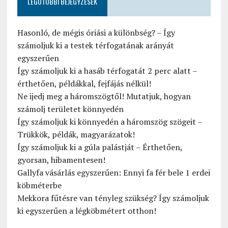
LEGUTÓBBI BEJEGYZÉSEK
Hasonló, de mégis óriási a különbség? – Így
számoljuk ki a testek térfogatának arányát
egyszerűen
Így számoljuk ki a hasáb térfogatát 2 perc alatt –
érthetően, példákkal, fejfájás nélkül!
Ne ijedj meg a háromszögtől! Mutatjuk, hogyan
számolj területet könnyedén
Így számoljuk ki könnyedén a háromszög szögeit –
Trükkök, példák, magyarázatok!
Így számoljuk ki a gúla palástját – Érthetően,
gyorsan, hibamentesen!
Gallyfa vásárlás egyszerűen: Ennyi fa fér bele 1 erdei
köbméterbe
Mekkora fűtésre van tényleg szükség? Így számoljuk
ki egyszerűen a légköbmétert otthon!