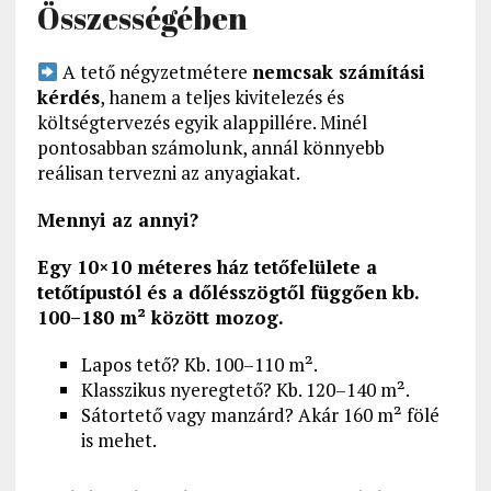
Összességében
A tető négyzetmétere
nemcsak számítási
kérdés
, hanem a teljes kivitelezés és
költségtervezés egyik alappillére. Minél
pontosabban számolunk, annál könnyebb
reálisan tervezni az anyagiakat.
Mennyi az annyi?
Egy 10×10 méteres ház tetőfelülete a
tetőtípustól és a dőlésszögtől függően kb.
100–180 m² között mozog.
Lapos tető? Kb. 100–110 m².
Klasszikus nyeregtető? Kb. 120–140 m².
Sátortető vagy manzárd? Akár 160 m² fölé
is mehet.