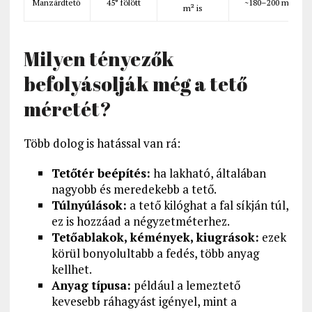
Manzárdtető
45° fölött
~180–200 m²
m² is
Milyen tényezők
befolyásolják még a tető
méretét?
Több dolog is hatással van rá:
Tetőtér beépítés:
ha lakható, általában
nagyobb és meredekebb a tető.
Túlnyúlások:
a tető kilóghat a fal síkján túl,
ez is hozzáad a négyzetméterhez.
Tetőablakok, kémények, kiugrások:
ezek
körül bonyolultabb a fedés, több anyag
kellhet.
Anyag típusa:
például a lemeztető
kevesebb ráhagyást igényel, mint a