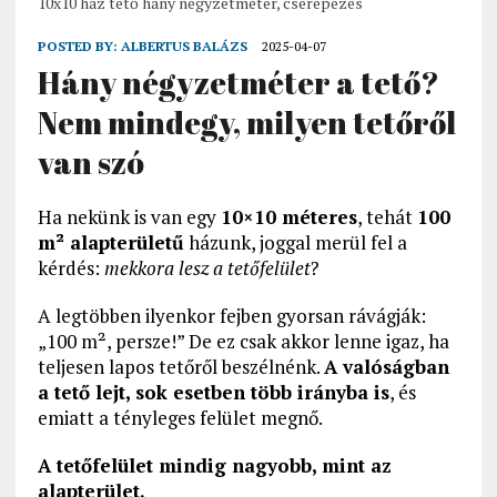
10x10 ház tető hány négyzetméter, cserepezés
POSTED BY:
ALBERTUS BALÁZS
2025-04-07
Hány négyzetméter a tető?
Nem mindegy, milyen tetőről
van szó
Ha nekünk is van egy
10×10 méteres
, tehát
100
m² alapterületű
házunk, joggal merül fel a
kérdés:
mekkora lesz a tetőfelület
?
A legtöbben ilyenkor fejben gyorsan rávágják:
„100 m², persze!” De ez csak akkor lenne igaz, ha
teljesen lapos tetőről beszélnénk.
A valóságban
a tető lejt, sok esetben több irányba is
, és
emiatt a tényleges felület megnő.
A tetőfelület mindig nagyobb, mint az
alapterület.