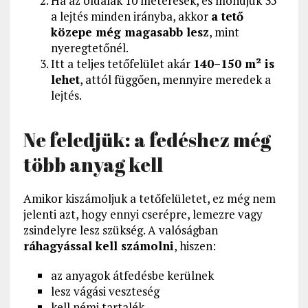
Ha az oldalak 10 méteresek, és mondjuk 35°
a lejtés minden irányba, akkor
a tető
közepe még magasabb lesz
, mint
nyeregtetőnél.
Itt a teljes tetőfelület akár
140–150 m² is
lehet
, attól függően, mennyire meredek a
lejtés.
Ne feledjük: a fedéshez még
több anyag kell
Amikor kiszámoljuk a tetőfelületet, ez még nem
jelenti azt, hogy ennyi cserépre, lemezre vagy
zsindelyre lesz szükség. A valóságban
ráhagyással kell számolni
, hiszen:
az anyagok átfedésbe kerülnek
lesz vágási veszteség
kell némi tartalék