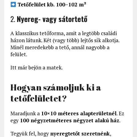
Tetőfelület kb. 100–102 m²
2.
Nyereg- vagy sátortető
A klasszikus tetőforma, amit a legtöbb családi
házon látunk. Két (vagy több) lejtős sík alkotja.
Minél meredekebb a tető, annál nagyobb a
felület.
Itt már bejön a matek.
Hogyan számoljuk ki a
tetőfelületet?
Maradjunk a
10×10 méteres alapterületnél
. Ez
egy
100 négyzetméteres négyzet alakú ház
.
Tegyük fel, hogy
nyeregtetőt szeretnénk
,