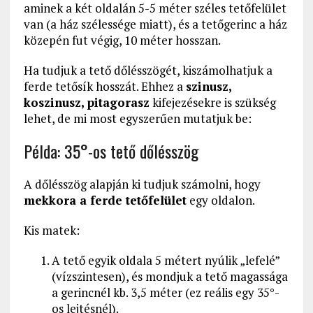
aminek a két oldalán 5-5 méter széles tetőfelület
van (a ház szélessége miatt), és a tetőgerinc a ház
közepén fut végig, 10 méter hosszan.
Ha tudjuk a tető dőlésszögét, kiszámolhatjuk a
ferde tetősík hosszát. Ehhez a
szinusz,
koszinusz, pitagorasz
kifejezésekre is szükség
lehet, de mi most egyszerűen mutatjuk be:
Példa: 35°-os tető dőlésszög
A dőlésszög alapján ki tudjuk számolni, hogy
mekkora a ferde tetőfelület
egy oldalon.
Kis matek:
A tető egyik oldala 5 métert nyúlik „lefelé”
(vízszintesen), és mondjuk a tető magassága
a gerincnél kb. 3,5 méter (ez reális egy 35°-
os lejtésnél).