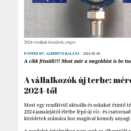
2024 vízdijak közületi, céges
POSTED BY:
ALBERTUS BALÁZS
2024-02-06
A cikk frissült!!! Most már a megoldást is be 
A vállalkozók új terhe: mér
2024-től
Most egy rendkívül aktuális és sokakat érintő 
2024 januárjától életbe lépő új víz- és csatorna
közületek számára hoz magával komoly anyagi 
A rendelet értelmében nem csak az elhasznált v