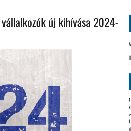
 vállalkozók új kihívása 2024-
A
O
H
s
Í
é