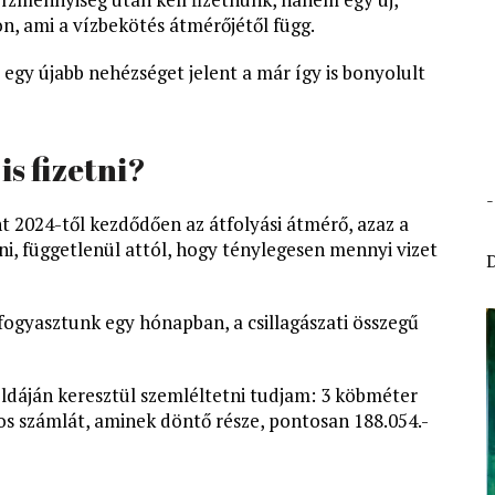
on, ami a vízbekötés átmérőjétől függ.
 egy újabb nehézséget jelent a már így is bonyolult
is fizetni?
 2024-től kezdődően az átfolyási átmérő, azaz a
tni, függetlenül attól, hogy ténylegesen mennyi vizet
 fogyasztunk egy hónapban, a csillagászati összegű
ldáján keresztül szemléltetni tudjam: 3 köbméter
os számlát, aminek döntő része, pontosan 188.054.-