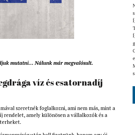
N
Í
T
Í
G
tudjuk mutatni… Nálunk már megvalósult.
M
s
egdrága víz és csatornadíj
témával szeretnék foglalkozni, ami nem más, mint a
díj rendelet, amely különösen a vállalkozók és a
terheket.
ízmennyiség után kell fizetnünk, hanem egy új,