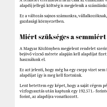
alapdíj jellegű költség is megjelenik a számlánk
Ez a változás sajnos számunkra, vállalkozóknak,
gazdasági környezetben.
Miért szükséges a semmiért 
A Magyar Közlönyben megjelent rendelet szerint
bejövő vízcső mérete alapján kell alapdíjat fize
használunk el.
Ez azt jelenti, hogy még ha egy csepp vizet sem
alapdíjat így is meg kell fizetnünk.
Lent betettem egy képet, hogy a saját cégem pé
vízfogyasztás után kaptunk egy 192.571.- forint
forint, az alapdíjra vonatkozott.