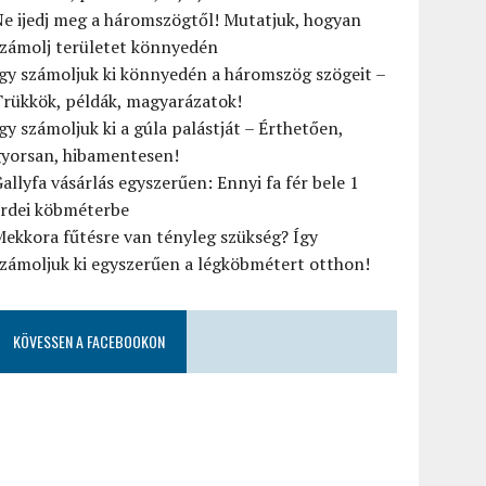
e ijedj meg a háromszögtől! Mutatjuk, hogyan
számolj területet könnyedén
gy számoljuk ki könnyedén a háromszög szögeit –
rükkök, példák, magyarázatok!
gy számoljuk ki a gúla palástját – Érthetően,
gyorsan, hibamentesen!
allyfa vásárlás egyszerűen: Ennyi fa fér bele 1
erdei köbméterbe
ekkora fűtésre van tényleg szükség? Így
zámoljuk ki egyszerűen a légköbmétert otthon!
KÖVESSEN A FACEBOOKON