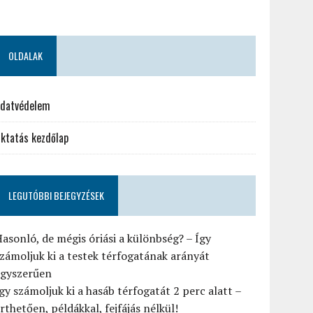
OLDALAK
datvédelem
ktatás kezdőlap
LEGUTÓBBI BEJEGYZÉSEK
asonló, de mégis óriási a különbség? – Így
zámoljuk ki a testek térfogatának arányát
egyszerűen
gy számoljuk ki a hasáb térfogatát 2 perc alatt –
rthetően, példákkal, fejfájás nélkül!