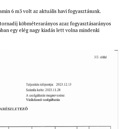
 amin 6 m3 volt az aktuális havi fogyasztásunk.
satornadíj köbméterarányos azaz fogyasztásarányos
ában egy elég nagy kiadás lett volna mindenki