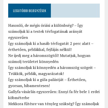
LEGUTÓBBI BEJEGYZÉSEK
Hasonló, de mégis óriási a különbség? – Így
számoljuk ki a testek térfogatának arányát
egyszerűen
Így számoljuk ki a hasáb térfogatát 2 perc alatt –
érthetően, példákkal, fejfájás nélkül!
Ne ijedj meg a háromszögtől! Mutatjuk, hogyan
számolj területet könnyedén
Így számoljuk ki könnyedén a háromszög szögeit –
Trükkök, példák, magyarázatok!
Így számoljuk ki a gúla palástját – Érthetően,
gyorsan, hibamentesen!
Gallyfa vásárlás egyszerűen: Ennyi fa fér bele 1 erdei
köbméterbe
Mekkora fűtésre van tényleg szükség? Így számoljuk