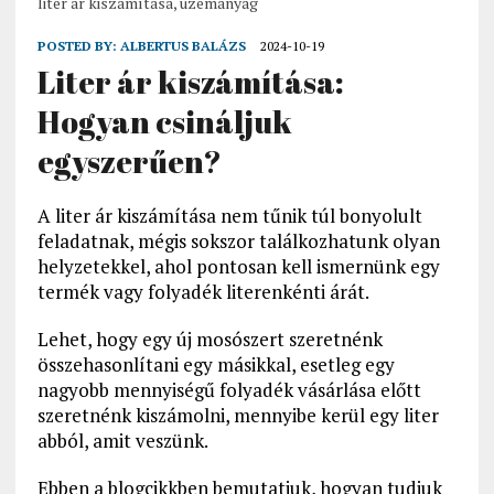
liter ár kiszámítása, üzemanyag
POSTED BY:
ALBERTUS BALÁZS
2024-10-19
Liter ár kiszámítása:
Hogyan csináljuk
egyszerűen?
A liter ár kiszámítása nem tűnik túl bonyolult
feladatnak, mégis sokszor találkozhatunk olyan
helyzetekkel, ahol pontosan kell ismernünk egy
termék vagy folyadék literenkénti árát.
Lehet, hogy egy új mosószert szeretnénk
összehasonlítani egy másikkal, esetleg egy
nagyobb mennyiségű folyadék vásárlása előtt
szeretnénk kiszámolni, mennyibe kerül egy liter
abból, amit veszünk.
Ebben a blogcikkben bemutatjuk, hogyan tudjuk