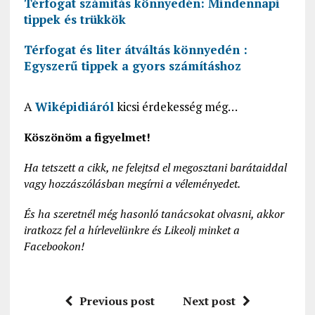
Térfogat számítás könnyedén: Mindennapi
tippek és trükkök
Térfogat és liter átváltás könnyedén :
Egyszerű tippek a gyors számításhoz
A
Wiképidiáról
kicsi érdekesség még…
Köszönöm a figyelmet!
Ha tetszett a cikk, ne felejtsd el megosztani barátaiddal
vagy hozzászólásban megírni a véleményedet.
És ha szeretnél még hasonló tanácsokat olvasni, akkor
iratkozz fel a hírlevelünkre és Likeolj minket a
Facebookon!
Previous post
Next post