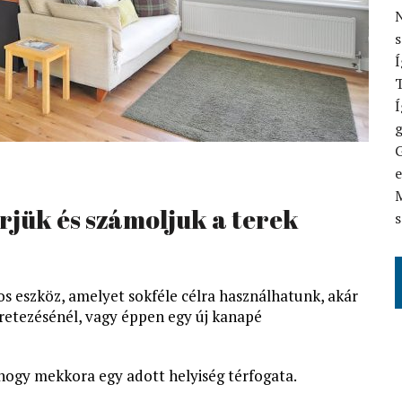
N
Í
T
Í
G
M
jük és számoljuk a terek
s
s eszköz, amelyet sokféle célra használhatunk, akár
éretezésénél, vagy éppen egy új kanapé
ogy mekkora egy adott helyiség térfogata.