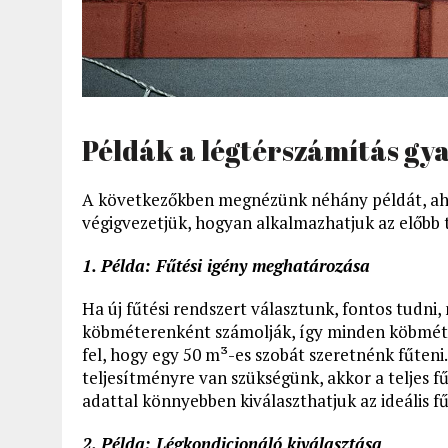
Példák a légtérszámítás gy
A következőkben megnézünk néhány példát, ahol 
végigvezetjük, hogyan alkalmazhatjuk az előbb 
1. Példa: Fűtési igény meghatározása
Ha új fűtési rendszert választunk, fontos tudni,
köbméterenként számolják, így minden köbméte
fel, hogy egy 50 m³-es szobát szeretnénk fűteni
teljesítményre van szükségünk, akkor a teljes fű
adattal könnyebben kiválaszthatjuk az ideális fű
2. Példa: Légkondicionáló kiválasztása