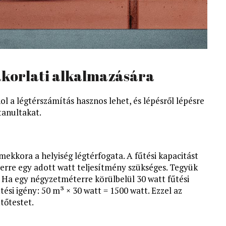
akorlati alkalmazására
a légtérszámítás hasznos lehet, és lépésről lépésre
tanultakat.
 mekkora a helyiség légtérfogata. A fűtési kapacitást
rre egy adott watt teljesítmény szükséges. Tegyük
. Ha egy négyzetméterre körülbelül 30 watt fűtési
tési igény: 50 m³ × 30 watt = 1500 watt. Ezzel az
tőtestet.