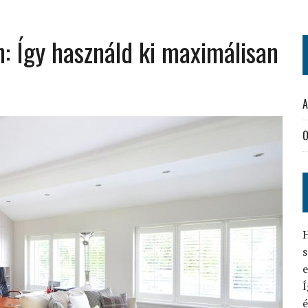
: Így használd ki maximálisan
A
O
H
s
Í
é