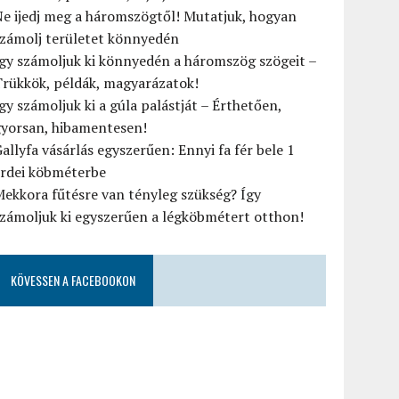
e ijedj meg a háromszögtől! Mutatjuk, hogyan
számolj területet könnyedén
gy számoljuk ki könnyedén a háromszög szögeit –
rükkök, példák, magyarázatok!
gy számoljuk ki a gúla palástját – Érthetően,
gyorsan, hibamentesen!
allyfa vásárlás egyszerűen: Ennyi fa fér bele 1
erdei köbméterbe
ekkora fűtésre van tényleg szükség? Így
zámoljuk ki egyszerűen a légköbmétert otthon!
KÖVESSEN A FACEBOOKON