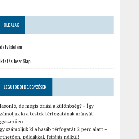
OLDALAK
datvédelem
ktatás kezdőlap
LEGUTÓBBI BEJEGYZÉSEK
asonló, de mégis óriási a különbség? – Így
zámoljuk ki a testek térfogatának arányát
egyszerűen
gy számoljuk ki a hasáb térfogatát 2 perc alatt –
rthetően, példákkal, fejfájás nélkül!