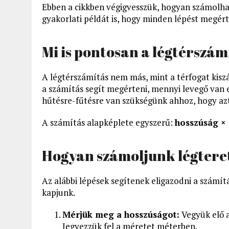
Ebben a cikkben végigvesszük, hogyan számolha
gyakorlati példát is, hogy minden lépést megér
Mi is pontosan a légtérszám
A légtérszámítás nem más, mint a térfogat kis
a számítás segít megérteni, mennyi levegő van e
hűtésre-fűtésre van szükségünk ahhoz, hogy azt
A számítás alapképlete egyszerű:
hosszúság ×
Hogyan számoljunk légteret
Az alábbi lépések segítenek eligazodni a szám
kapjunk.
Mérjük meg a hosszúságot:
Vegyük elő a
Jegyezzük fel a méretet méterben.