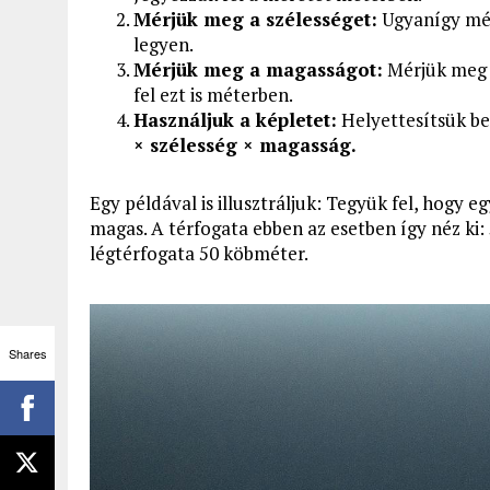
Mérjük meg a szélességet:
Ugyanígy mérj
legyen.
Mérjük meg a magasságot:
Mérjük meg a
fel ezt is méterben.
Használjuk a képletet:
Helyettesítsük be
× szélesség × magasság.
Egy példával is illusztráljuk: Tegyük fel, hogy 
magas. A térfogata ebben az esetben így néz ki:
légtérfogata 50 köbméter.
Shares