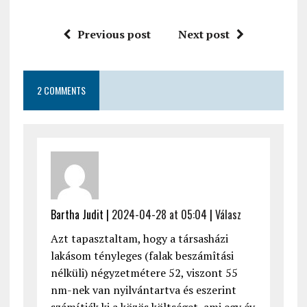
Previous post
Next post
2 COMMENTS
Bartha Judit |
2024-04-28 at 05:04
|
Válasz
Azt tapasztaltam, hogy a társasházi
lakásom tényleges (falak beszámîtási
nélküli) négyzetmétere 52, viszont 55
nm-nek van nyilvántartva és eszerint
számítják ki a közös költséget, ami egy év