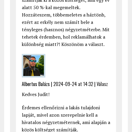
alatt 50 %-kal megemeltek.
Hozzáteszem, többemeletes a háztönb,
ezért az erkély nem számít bele a
tényleges (hasznos) négyzetméterbe. Mit
tehetek érdemben, hol reklamálhatok a
különbség miatt?! Köszönöm a választ.
Albertus Balázs |
2024-09-24 at 14:32
|
Válasz
Kedves Judit!
Érdemes ellenőrizni a lakás tulajdoni
lapját, mivel azon szerepelnie kell a
hivatalos négyzetméternek, ami alapján a
közös költséget számítják.