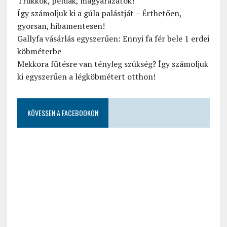
Trükkök, példák, magyarázatok!
Így számoljuk ki a gúla palástját – Érthetően,
gyorsan, hibamentesen!
Gallyfa vásárlás egyszerűen: Ennyi fa fér bele 1 erdei
köbméterbe
Mekkora fűtésre van tényleg szükség? Így számoljuk
ki egyszerűen a légköbmétert otthon!
KÖVESSEN A FACEBOOKON