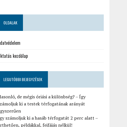
OLDALAK
datvédelem
ktatás kezdőlap
LEGUTÓBBI BEJEGYZÉSEK
asonló, de mégis óriási a különbség? – Így
zámoljuk ki a testek térfogatának arányát
egyszerűen
gy számoljuk ki a hasáb térfogatát 2 perc alatt –
rthetően, példákkal, fejfájás nélkül!