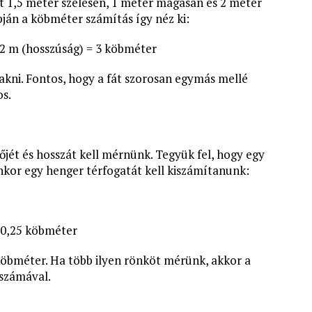
et 1,5 méter szélesen, 1 méter magasan és 2 méter
ján a köbméter számítás így néz ki:
 2 m (hosszúság) = 3 köbméter
akni. Fontos, hogy a fát szorosan egymás mellé
s.
jét és hosszát kell mérnünk. Tegyük fel, hogy egy
nkor egy henger térfogatát kell kiszámítanunk:
≈ 0,25 köbméter
 köbméter. Ha több ilyen rönköt mérünk, akkor a
számával.