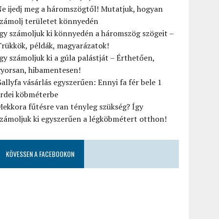
e ijedj meg a háromszögtől! Mutatjuk, hogyan
számolj területet könnyedén
gy számoljuk ki könnyedén a háromszög szögeit –
rükkök, példák, magyarázatok!
gy számoljuk ki a gúla palástját – Érthetően,
gyorsan, hibamentesen!
allyfa vásárlás egyszerűen: Ennyi fa fér bele 1
erdei köbméterbe
ekkora fűtésre van tényleg szükség? Így
zámoljuk ki egyszerűen a légköbmétert otthon!
KÖVESSEN A FACEBOOKON