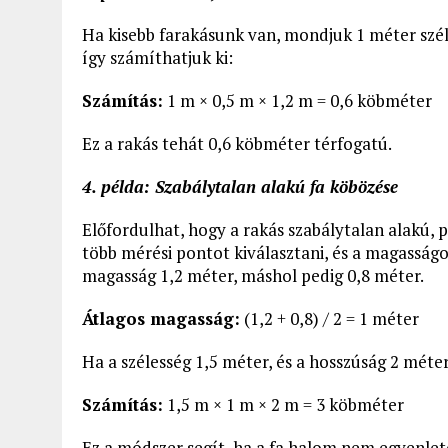
Ha kisebb farakásunk van, mondjuk 1 méter szél
így számíthatjuk ki:
Számítás:
1 m × 0,5 m × 1,2 m = 0,6 köbméter
Ez a rakás tehát 0,6 köbméter térfogatú.
4. példa: Szabálytalan alakú fa köbözése
Előfordulhat, hogy a rakás szabálytalan alakú, 
több mérési pontot kiválasztani, és a magasságok
magasság 1,2 méter, máshol pedig 0,8 méter.
Átlagos magasság:
(1,2 + 0,8) / 2 = 1 méter
Ha a szélesség 1,5 méter, és a hosszúság 2 méter
Számítás:
1,5 m × 1 m × 2 m = 3 köbméter
Ez a módszer segít, ha a fa halom nem egyenle