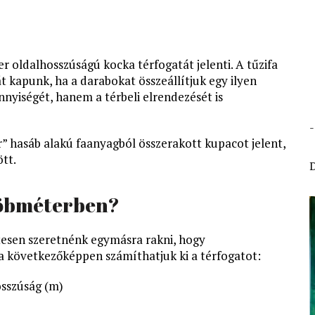
 oldalhosszúságú kocka térfogatát jelenti. A tűzifa
t kapunk, ha a darabokat összeállítjuk egy ilyen
yiségét, hanem a térbeli elrendezését is
” hasáb alakú faanyagból összerakott kupacot jelent,
tt.
köbméterben?
tesen szeretnénk egymásra rakni, hogy
 következőképpen számíthatjuk ki a térfogatot:
osszúság (m)