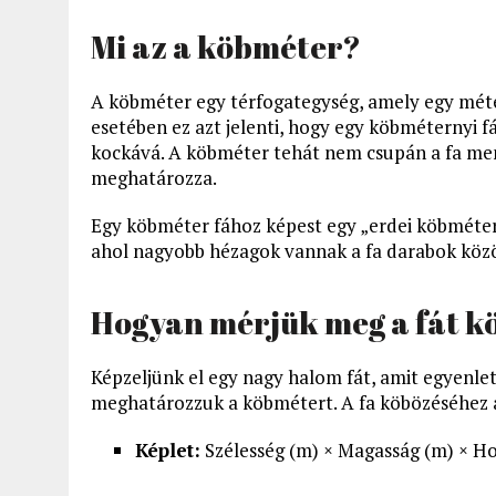
Mi az a köbméter?
A köbméter egy térfogategység, amely egy méter
esetében ez azt jelenti, hogy egy köbméternyi fá
kockává. A köbméter tehát nem csupán a fa menn
meghatározza.
Egy köbméter fához képest egy „erdei köbméter
ahol nagyobb hézagok vannak a fa darabok közö
Hogyan mérjük meg a fát 
Képzeljünk el egy nagy halom fát, amit egyenle
meghatározzuk a köbmétert. A fa köbözéséhez a
Képlet:
Szélesség (m) × Magasság (m) × H