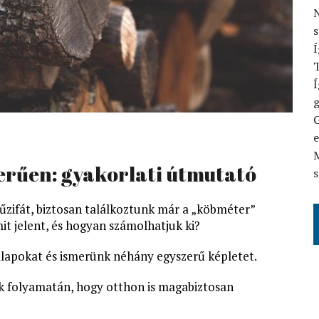
N
Í
T
Í
G
M
erűen: gyakorlati útmutató
s
űzifát, biztosan találkoztunk már a „köbméter”
it jelent, és hogyan számolhatjuk ki?
alapokat és ismerünk néhány egyszerű képletet.
k folyamatán, hogy otthon is magabiztosan