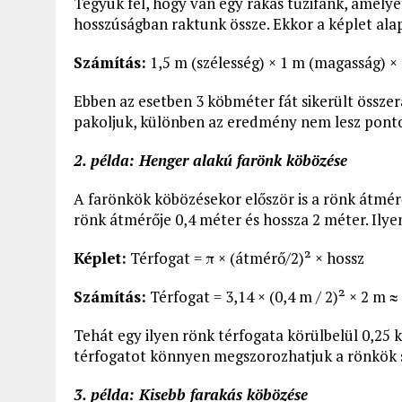
Tegyük fel, hogy van egy rakás tűzifánk, amely
hosszúságban raktunk össze. Ekkor a képlet alap
Számítás:
1,5 m (szélesség) × 1 m (magasság) ×
Ebben az esetben 3 köbméter fát sikerült összer
pakoljuk, különben az eredmény nem lesz ponto
2. példa: Henger alakú farönk köbözése
A farönkök köbözésekor először is a rönk átmérő
rönk átmérője 0,4 méter és hossza 2 méter. Ilye
Képlet:
Térfogat = π × (átmérő/2)² × hossz
Számítás:
Térfogat = 3,14 × (0,4 m / 2)² × 2 m 
Tehát egy ilyen rönk térfogata körülbelül 0,25
térfogatot könnyen megszorozhatjuk a rönkök 
3. példa: Kisebb farakás köbözése