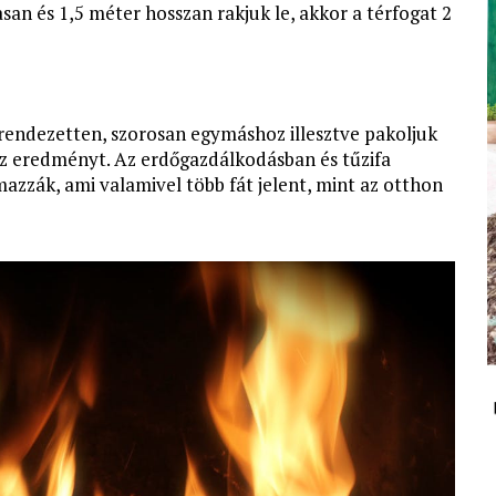
san és 1,5 méter hosszan rakjuk le, akkor a térfogat 2
 rendezetten, szorosan egymáshoz illesztve pakoljuk
az eredményt. Az erdőgazdálkodásban és tűzifa
zzák, ami valamivel több fát jelent, mint az otthon