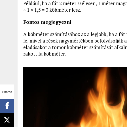
Például, ha a fát 2 méter szélesen, 1 méter maga
× 1 × 1,5 = 3 köbméter lesz.
Fontos megjegyezni
A köbméter számításához az a legjobb, ha a fát
le, mivel a rések nagymértékben befolyásolják 
eladásakor a tömör köbméter számítását alkalma
rakott fa köbméter.
Shares