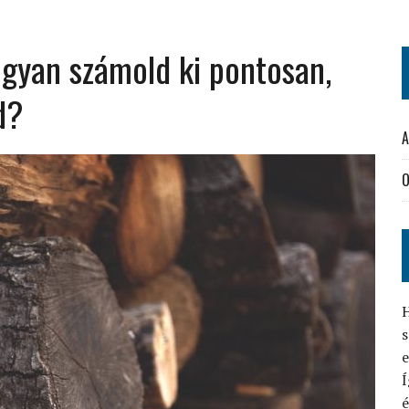
gyan számold ki pontosan,
d?
A
O
H
s
Í
é