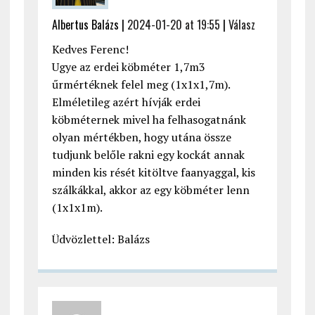
Albertus Balázs |
2024-01-20 at 19:55
|
Válasz
Kedves Ferenc!
Ugye az erdei köbméter 1,7m3
űrmértéknek felel meg (1x1x1,7m).
Elméletileg azért hívják erdei
köbméternek mivel ha felhasogatnánk
olyan mértékben, hogy utána össze
tudjunk belőle rakni egy kockát annak
minden kis rését kitöltve faanyaggal, kis
szálkákkal, akkor az egy köbméter lenn
(1x1x1m).
Üdvözlettel: Balázs