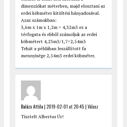
dimenziókat méterben, majd elosztani az
erdei köbméter kitöltési hányadosával.
Azaz számokban:
3,6m x 1m x 1,2m = 4,32m3 ez a
térfogata és ebből számoljuk az erdei
köbmétert 4,23m3/1,7=2,54m3
Tehát a példában leszállított fa
mennyisége 2,54m3 erdei köbméter.
Balázs Attila |
2019-02-01 at 20:45
|
Válasz
Tisztelt Albertus Úr!