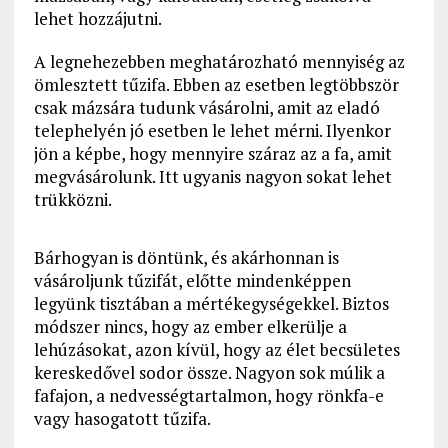
lehet hozzájutni.
A legnehezebben meghatározható mennyiség az
ömlesztett tűzifa. Ebben az esetben legtöbbször
csak mázsára tudunk vásárolni, amit az eladó
telephelyén jó esetben le lehet mérni. Ilyenkor
jön a képbe, hogy mennyire száraz az a fa, amit
megvásárolunk. Itt ugyanis nagyon sokat lehet
trükközni.
Bárhogyan is döntünk, és akárhonnan is
vásároljunk tűzifát, előtte mindenképpen
legyünk tisztában a mértékegységekkel. Biztos
módszer nincs, hogy az ember elkerülje a
lehúzásokat, azon kívül, hogy az élet becsületes
kereskedővel sodor össze. Nagyon sok múlik a
fafajon, a nedvességtartalmon, hogy rönkfa-e
vagy hasogatott tűzifa.