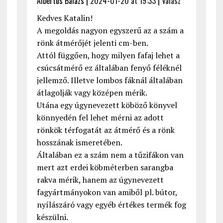
Albertus Balázs |
2024-01-20 at 19:33
|
Válasz
Kedves Katalin!
A megoldás nagyon egyszerű az a szám a
rönk átmérőjét jelenti cm-ben.
Attól függően, hogy milyen fafaj lehet a
csúcsátmérő ez általában fenyő féléknél
jellemző. Illetve lombos fáknál általában
átlagolják vagy középen mérik.
Utána egy úgynevezett köböző könyvel
könnyedén fel lehet mérni az adott
rönkök térfogatát az átmérő és a rönk
hosszának ismeretében.
Általában ez a szám nem a tűzifákon van
mert azt erdei köbméterben sarangba
rakva mérik, hanem az úgynevezett
fagyártmányokon van amiből pl. bútor,
nyílászáró vagy egyéb értékes termék fog
készülni.