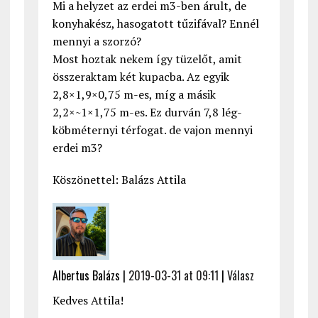
Mi a helyzet az erdei m3-ben árult, de
konyhakész, hasogatott tűzifával? Ennél
mennyi a szorzó?
Most hoztak nekem így tüzelőt, amit
összeraktam két kupacba. Az egyik
2,8×1,9×0,75 m-es, míg a másik
2,2×~1×1,75 m-es. Ez durván 7,8 lég-
köbméternyi térfogat. de vajon mennyi
erdei m3?
Köszönettel: Balázs Attila
Albertus Balázs |
2019-03-31 at 09:11
|
Válasz
Kedves Attila!