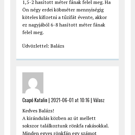
1,5-2 hasított méter fának felel meg. Ha
Ön négy erdei köbméter mennyiségig
köteles kifizetni a tűzifát évente, akkor
ez nagyjából 6-8 hasított méter fának
felel meg.
Üdvözlettel: Balázs
Csapó Katalin |
2021-06-01 at 10:16
|
Válasz
Kedves Balázs!
A kirándulás közben az út mellett
sokszor találkoztunk rönkfa rakásokkal.
Minden egyes rönkfán egy számot