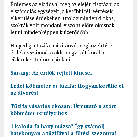
Érdemes az eladóval még az elején tisztázni az
elszámolás egységeit, a későbbi félreértések
elkerülése érdekében. Utólag mindenki okos,
szokták volt mondani, viszont előre okosnak
lenni mindenképpen kifizetődőbb!
Ha pedig a tüzifa más irányú megközelítése
érdekes számodra akkor egy-két korábbi
cikkünket tudom ajánlani:
Sarang: Az erdők rejtett kincsei
Erdei köbméter és tűzifa: Hogyan kerülje el
az átverést
Tűzifa vásárlás okosan: Útmutató a szórt
köbméter rejtélyeihez
1 kaloda fa hány mázsa? Így számolj
hatékonyan a tűzifával a fűtési szezonra!