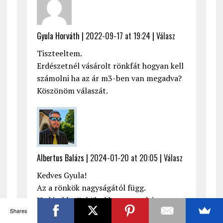
Gyula Horváth |
2022-09-17 at 19:24
|
Válasz
Tiszteeltem.
Erdészetnél vásárolt rönkfát hogyan kell
számolni ha az ár m3-ben van megadva?
Köszönöm válaszát.
Albertus Balázs |
2024-01-20 at 20:05
|
Válasz
Kedves Gyula!
Az a rönkök nagyságától függ.
Ha kisebb rönkök akkor azt erdei
Shares
köbméterben kell mérni (1x1x1,7m) az