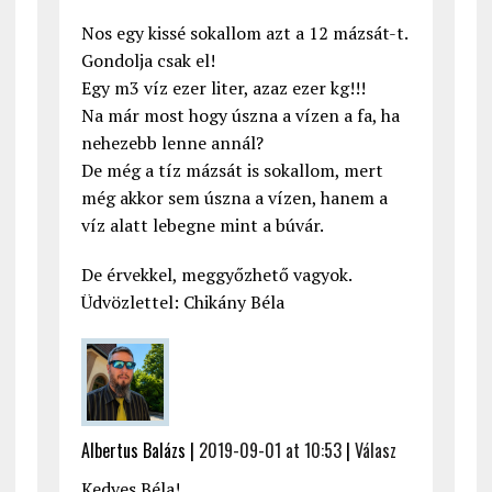
Nos egy kissé sokallom azt a 12 mázsát-t.
Gondolja csak el!
Egy m3 víz ezer liter, azaz ezer kg!!!
Na már most hogy úszna a vízen a fa, ha
nehezebb lenne annál?
De még a tíz mázsát is sokallom, mert
még akkor sem úszna a vízen, hanem a
víz alatt lebegne mint a búvár.
De érvekkel, meggyőzhető vagyok.
Üdvözlettel: Chikány Béla
Albertus Balázs |
2019-09-01 at 10:53
|
Válasz
Kedves Béla!