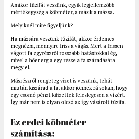
Amikor tűzifát veszünk, egyik legjellemzőbb
mértékegység a köbméter, a másik a mázsa.
Melyiknél mire figyeljünk?
Ha mázsára veszünk tűzifát, akkor érdemes
megnézni, mennyire friss a vágás. Mert a frissen
vágott fa egyrészről rosszabb hatásfokkal ég,
mivel a hőenergia egy része a fa száradására
megy el.
Másrészről rengeteg vizet is veszünk, tehát
miután kiszárad a fa, akkor jönnek rá sokan, hogy
egy csomó pénzt kifizettek feleslegesen a vízért.
Így már nem is olyan olcsó az így vásárolt tűzifa.
Ez erdei köbméter
számítása: