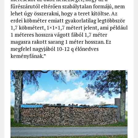
fűrészárutól eltérően szabálytalan formájú, nem
lehet úgy összerakni, hogy a teret kitöltse. Az
erdei köbméter emiatt gyakorlatilag legtöbbször
1,7 köbmétert, 1×1×1,7 métert jelent, ami például
1 méteres hosszra vágott fából 1,7 méter
magasra rakott sarang 1 méter hosszan. Ez
megfelel nagyjából 10-12 q élőnedves
keményfának.”