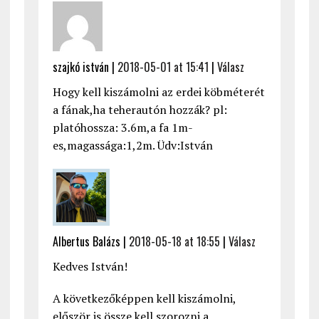
szajkó istván |
2018-05-01 at 15:41
|
Válasz
Hogy kell kiszámolni az erdei köbméterét
a fának,ha teherautón hozzák? pl:
platóhossza: 3.6m,a fa 1m-
es,magassága:1,2m. Üdv:István
Albertus Balázs |
2018-05-18 at 18:55
|
Válasz
Kedves István!
A következőképpen kell kiszámolni,
először is össze kell szorozni a