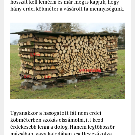
hosszát kell lemérni és már meg is kapjuk, hogy
hány erdei köbméter a vásárolt fa mennyiségünk.
Ugyanakkor a hasogatott fát nem erdei
köbméterben szokás elszámolni, itt kezd
érdekesebb lenni a dolog. Hanem legtöbbször
mázsában, vagy kalodában, esetleg zsákolva