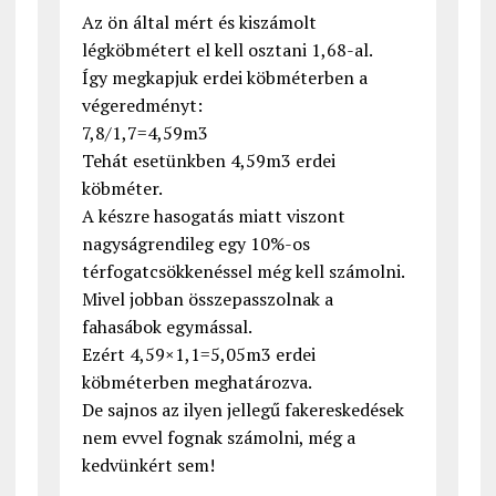
Az ön által mért és kiszámolt
légköbmétert el kell osztani 1,68-al.
Így megkapjuk erdei köbméterben a
végeredményt:
7,8/1,7=4,59m3
Tehát esetünkben 4,59m3 erdei
köbméter.
A készre hasogatás miatt viszont
nagyságrendileg egy 10%-os
térfogatcsökkenéssel még kell számolni.
Mivel jobban összepasszolnak a
fahasábok egymással.
Ezért 4,59×1,1=5,05m3 erdei
köbméterben meghatározva.
De sajnos az ilyen jellegű fakereskedések
nem evvel fognak számolni, még a
kedvünkért sem!