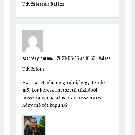
Üdvözlettel: Balázs
zsuppányi ferenc |
2021-06-16 at 16:53
|
Válasz
Üdvözlöm!
Azt szeretném megtudni, hogy 1 erdei
m3, kör keresztmetszetű tűzifából
hosszirányú hasítás után, összerakva
hány m3 fát kapunk?