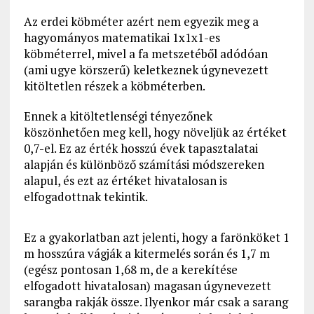
Az erdei köbméter azért nem egyezik meg a
hagyományos matematikai 1x1x1-es
köbméterrel, mivel a fa metszetéből adódóan
(ami ugye körszerű) keletkeznek úgynevezett
kitöltetlen részek a köbméterben.
Ennek a kitöltetlenségi tényezőnek
köszönhetően meg kell, hogy növeljük az értéket
0,7-el. Ez az érték hosszú évek tapasztalatai
alapján és különböző számítási módszereken
alapul, és ezt az értéket hivatalosan is
elfogadottnak tekintik.
Ez a gyakorlatban azt jelenti, hogy a farönköket 1
m hosszúra vágják a kitermelés során és 1,7 m
(egész pontosan 1,68 m, de a kerekítése
elfogadott hivatalosan) magasan úgynevezett
sarangba rakják össze. Ilyenkor már csak a sarang