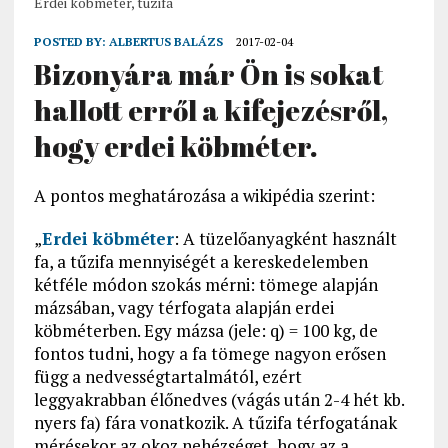
Erdei köbméter, tüzifa
POSTED BY:
ALBERTUS BALÁZS
2017-02-04
Bizonyára már Ön is sokat
hallott erről a kifejezésről,
hogy erdei köbméter.
A pontos meghatározása a wikipédia szerint:
„
Erdei köbméter
: A tüzelőanyagként használt
fa, a tűzifa mennyiségét a kereskedelemben
kétféle módon szokás mérni: tömege alapján
mázsában, vagy térfogata alapján erdei
köbméterben. Egy mázsa (jele: q) = 100 kg, de
fontos tudni, hogy a fa tömege nagyon erősen
függ a nedvességtartalmától, ezért
leggyakrabban élőnedves (vágás után 2-4 hét kb.
nyers fa) fára vonatkozik. A tűzifa térfogatának
mérésekor az okoz nehézséget, hogy az a