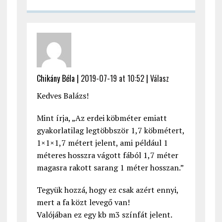
Chikány Béla |
2019-07-19 at 10:52
|
Válasz
Kedves Balázs!
Mint írja, „Az erdei köbméter emiatt
gyakorlatilag legtöbbször 1,7 köbmétert,
1×1×1,7 métert jelent, ami például 1
méteres hosszra vágott fából 1,7 méter
magasra rakott sarang 1 méter hosszan.”
Tegyük hozzá, hogy ez csak azért ennyi,
mert a fa közt levegő van!
Valójában ez egy kb m3 színfát jelent.