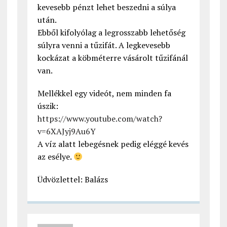
kevesebb pénzt lehet beszedni a súlya
után.
Ebből kifolyólag a legrosszabb lehetőség
súlyra venni a tűzifát. A legkevesebb
kockázat a köbméterre vásárolt tűzifánál
van.
Mellékkel egy videót, nem minden fa
úszik:
https://www.youtube.com/watch?
v=6XAJyj9Au6Y
A víz alatt lebegésnek pedig eléggé kevés
az esélye.
Üdvözlettel: Balázs