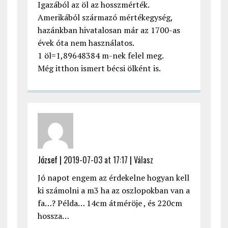
Igazából az öl az hosszmérték.
Amerikából származó mértékegység,
hazánkban hivatalosan már az 1700-as
évek óta nem használatos.
1 öl=1,89648384 m-nek felel meg.
Még itthon ismert bécsi ölként is.
József |
2019-07-03 at 17:17
|
Válasz
Jó napot engem az érdekelne hogyan kell
ki számolni a m3 ha az oszlopokban van a
fa…? Példa… 14cm átméröje , és 220cm
hossza…