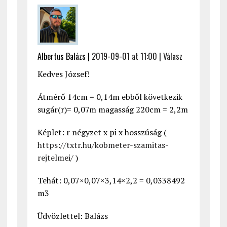
Albertus Balázs |
2019-09-01 at 11:00
|
Válasz
Kedves József!
Átmérő 14cm = 0,14m ebből következik
sugár(r)= 0,07m magasság 220cm = 2,2m
Képlet: r négyzet x pi x hosszúság (
https://txtr.hu/kobmeter-szamitas-
rejtelmei/
)
Tehát: 0,07×0,07×3,14×2,2 = 0,0338492
m3
Üdvözlettel: Balázs