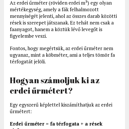
Az erdei űrméter (röviden erdei m³) egy olyan
mértékegység, amely a fák felhalmozott
mennyiségét jelenti, ahol az összes darab közötti
rések is szerepet játszanak. Ez tehát nem csak a
faanyagot, hanem a köztük lévő levegőt is
figyelembe veszi.
Fontos, hogy megértsük, az erdei űrméter nem
ugyanaz, mint a köbméter, ami a teljes tömör fa
térfogatát jelöli.
Hogyan számoljuk ki az
erdei űrmétert?
Egy egyszerű képlettel kiszámíthatjuk az erdei
űrmétert:
Erdei űrméter = fa térfogata + a rések