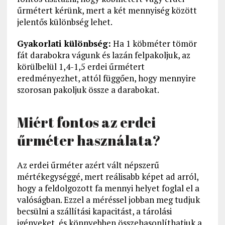
űrmétert kérünk, mert a két mennyiség között
jelentős különbség lehet.
Gyakorlati különbség:
Ha 1 köbméter tömör
fát darabokra vágunk és lazán felpakoljuk, az
körülbelül 1,4-1,5 erdei űrmétert
eredményezhet, attól függően, hogy mennyire
szorosan pakoljuk össze a darabokat.
Miért fontos az erdei
űrméter használata?
Az erdei űrméter azért vált népszerű
mértékegységgé, mert reálisabb képet ad arról,
hogy a feldolgozott fa mennyi helyet foglal el a
valóságban. Ezzel a méréssel jobban meg tudjuk
becsülni a szállítási kapacitást, a tárolási
igényeket, és könnyebben összehasonlíthatjuk a