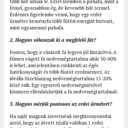
több hőt adnak le. Ezzel szemben a puhafa, mint a
fenyő, gyorsabban ég, de kevesebb hőt termel.
Érdemes figyelembe venni, hogy egy erdei
űrméter keményfa több fűtési energiát biztosít,
mint ugyanennyi puhafa.
2. Hogyan válasszuk ki a megfelelő fát?
Fontos, hogy a vásárolt fa legyen jól kiszárítva. A
frissen vágott fa nedvességtartalma akár 50-60%
is lehet, ami jelentősen csökkenti az égés
hatékonyságát és több füstöt eredményez. Az
ideális tüzelőanyag nedvességtartalma 15-20%
közé esik. Egy egyszerű nedvességmérővel
könnyen ellenőrizhetjük a fa nedvességtartalmát.
3. Hogyan mérjük pontosan az erdei űrmétert?
Ha saját magunk szeretnénk megbizonyosodni
arról, hogy az átvett tűzifa valóban 1 erdei