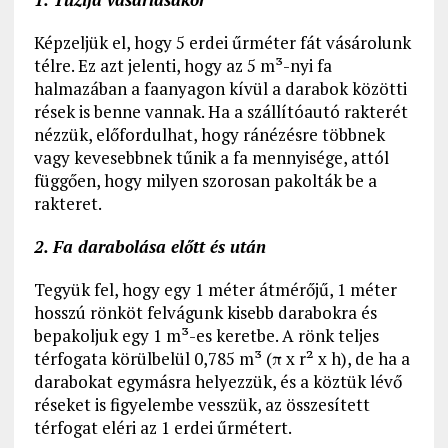
Képzeljük el, hogy 5 erdei űrméter fát vásárolunk
télre. Ez azt jelenti, hogy az 5 m³-nyi fa
halmazában a faanyagon kívül a darabok közötti
rések is benne vannak. Ha a szállítóautó rakterét
nézzük, előfordulhat, hogy ránézésre többnek
vagy kevesebbnek tűnik a fa mennyisége, attól
függően, hogy milyen szorosan pakolták be a
rakteret.
2. Fa darabolása előtt és után
Tegyük fel, hogy egy 1 méter átmérőjű, 1 méter
hosszú rönköt felvágunk kisebb darabokra és
bepakoljuk egy 1 m³-es keretbe. A rönk teljes
térfogata körülbelül 0,785 m³ (π x r² x h), de ha a
darabokat egymásra helyezzük, és a köztük lévő
réseket is figyelembe vesszük, az összesített
térfogat eléri az 1 erdei űrmétert.