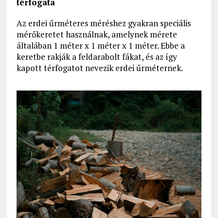
térfogata
Az erdei űrméteres méréshez gyakran speciális
mérőkeretet használnak, amelynek mérete
általában 1 méter x 1 méter x 1 méter. Ebbe a
keretbe rakják a feldarabolt fákat, és az így
kapott térfogatot nevezik erdei űrméternek.