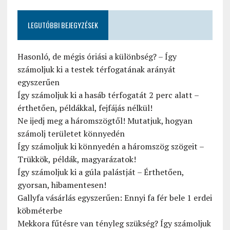
LEGUTÓBBI BEJEGYZÉSEK
Hasonló, de mégis óriási a különbség? – Így
számoljuk ki a testek térfogatának arányát
egyszerűen
Így számoljuk ki a hasáb térfogatát 2 perc alatt –
érthetően, példákkal, fejfájás nélkül!
Ne ijedj meg a háromszögtől! Mutatjuk, hogyan
számolj területet könnyedén
Így számoljuk ki könnyedén a háromszög szögeit –
Trükkök, példák, magyarázatok!
Így számoljuk ki a gúla palástját – Érthetően,
gyorsan, hibamentesen!
Gallyfa vásárlás egyszerűen: Ennyi fa fér bele 1 erdei
köbméterbe
Mekkora fűtésre van tényleg szükség? Így számoljuk