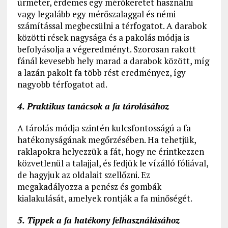
űrméter, érdemes egy mérőkeretet használni
vagy legalább egy mérőszalaggal és némi
számítással megbecsülni a térfogatot. A darabok
közötti rések nagysága és a pakolás módja is
befolyásolja a végeredményt. Szorosan rakott
fánál kevesebb hely marad a darabok között, míg
a lazán pakolt fa több rést eredményez, így
nagyobb térfogatot ad.
4. Praktikus tanácsok a fa tárolásához
A tárolás módja szintén kulcsfontosságú a fa
hatékonyságának megőrzésében. Ha tehetjük,
raklapokra helyezzük a fát, hogy ne érintkezzen
közvetlenül a talajjal, és fedjük le vízálló fóliával,
de hagyjuk az oldalait szellőzni. Ez
megakadályozza a penész és gombák
kialakulását, amelyek rontják a fa minőségét.
5. Tippek a fa hatékony felhasználásához