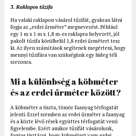
3. Raklapos tűzifa
Ha valaki raklapon vásárol tűzifát, gyakran látni
fogja az „erdei űrméter” megnevezést. Például
egy 1 m x 1 m x 1,8 m-es raklapra helyezett, jól
pakolt tűzifa körülbelül 1,8 erdei űrmétert tesz
ki. Az ilyen számítások segítenek megérteni, hogy
mennyi tűzifára van szükségünk egy hideg téli
szezonra.
Mi a különbség a köbméter
és az erdei űrméter között?
A köbméter a tiszta, tömör faanyag térfogatát
jelenti. Ezzel szemben az erdei űrméter a faanyag
és a közte lévő rések együttes térfogatát veszi
figyelembe. Ezért amikor tűzifát vásárolunk,
fontos tisztázni, hogy köbmétert vagy erdei