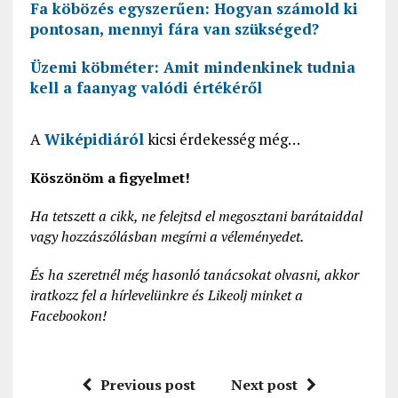
Fa köbözés egyszerűen: Hogyan számold ki
pontosan, mennyi fára van szükséged?
Üzemi köbméter: Amit mindenkinek tudnia
kell a faanyag valódi értékéről
A
Wiképidiáról
kicsi érdekesség még…
Köszönöm a figyelmet!
Ha tetszett a cikk, ne felejtsd el megosztani barátaiddal
vagy hozzászólásban megírni a véleményedet.
És ha szeretnél még hasonló tanácsokat olvasni, akkor
iratkozz fel a hírlevelünkre és Likeolj minket a
Facebookon!
Previous post
Next post