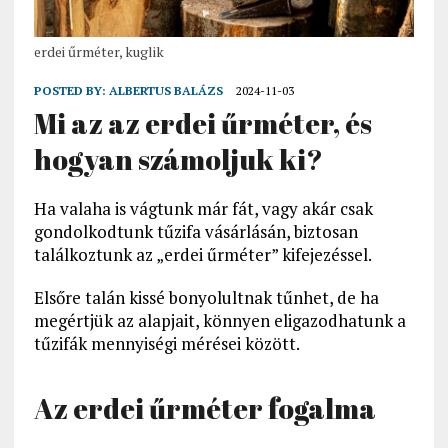
erdei űrméter, kuglik
POSTED BY:
ALBERTUS BALÁZS
2024-11-03
Mi az az erdei űrméter, és
hogyan számoljuk ki?
Ha valaha is vágtunk már fát, vagy akár csak
gondolkodtunk tűzifa vásárlásán, biztosan
találkoztunk az „erdei űrméter” kifejezéssel.
Elsőre talán kissé bonyolultnak tűnhet, de ha
megértjük az alapjait, könnyen eligazodhatunk a
tűzifák mennyiségi mérései között.
Az erdei űrméter fogalma