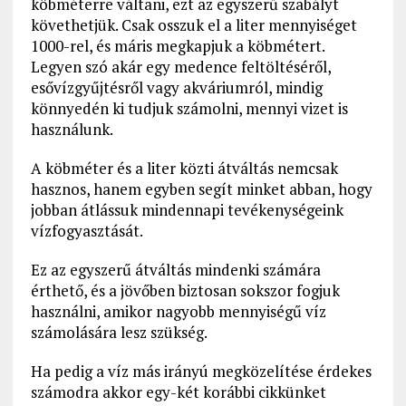
köbméterre váltani, ezt az egyszerű szabályt
követhetjük. Csak osszuk el a liter mennyiséget
1000-rel, és máris megkapjuk a köbmétert.
Legyen szó akár egy medence feltöltéséről,
esővízgyűjtésről vagy akváriumról, mindig
könnyedén ki tudjuk számolni, mennyi vizet is
használunk.
A köbméter és a liter közti átváltás nemcsak
hasznos, hanem egyben segít minket abban, hogy
jobban átlássuk mindennapi tevékenységeink
vízfogyasztását.
Ez az egyszerű átváltás mindenki számára
érthető, és a jövőben biztosan sokszor fogjuk
használni, amikor nagyobb mennyiségű víz
számolására lesz szükség.
Ha pedig a víz más irányú megközelítése érdekes
számodra akkor egy-két korábbi cikkünket