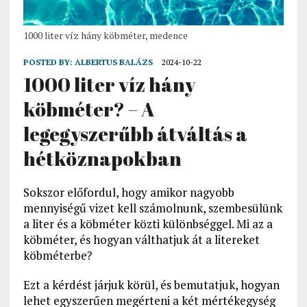
1000 liter víz hány köbméter, medence
POSTED BY:
ALBERTUS BALÁZS
2024-10-22
1000 liter víz hány
köbméter? – A
legegyszerűbb átváltás a
hétköznapokban
Sokszor előfordul, hogy amikor nagyobb
mennyiségű vizet kell számolnunk, szembesülünk
a liter és a köbméter közti különbséggel. Mi az a
köbméter, és hogyan válthatjuk át a litereket
köbméterbe?
Ezt a kérdést járjuk körül, és bemutatjuk, hogyan
lehet egyszerűen megérteni a két mértékegység