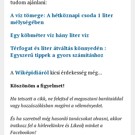
tudom ajánlani:
A víz tömege: A hétköznapi csoda 1 liter
mélységében
Egy köbméter víz hány liter víz
Térfogat és liter átváltás könnyedén :
Egyszerű tippek a gyors számításhoz
A
Wiképidiáról
kicsi érdekesség még…
Köszönöm a figyelmet!
Ha tetszett a cikk, ne felejtsd el megosztani barátaiddal
vagy hozzászólásban megírni a véleményedet.
És ha szeretnél még hasonló tanácsokat olvasni, akkor
iratkozz fel a hírlevelünkre és Likeolj minket a
Facebookon!