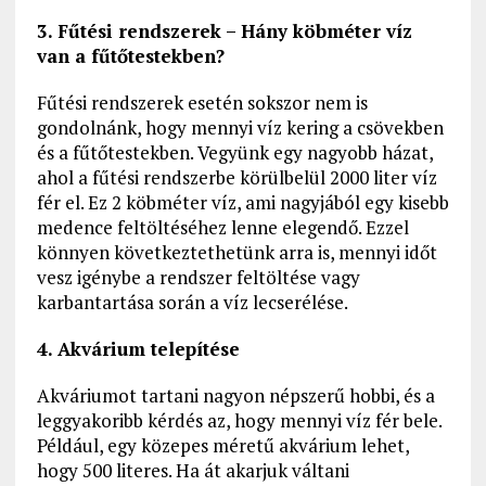
3. Fűtési rendszerek – Hány köbméter víz
van a fűtőtestekben?
Fűtési rendszerek esetén sokszor nem is
gondolnánk, hogy mennyi víz kering a csövekben
és a fűtőtestekben. Vegyünk egy nagyobb házat,
ahol a fűtési rendszerbe körülbelül 2000 liter víz
fér el. Ez 2 köbméter víz, ami nagyjából egy kisebb
medence feltöltéséhez lenne elegendő. Ezzel
könnyen következtethetünk arra is, mennyi időt
vesz igénybe a rendszer feltöltése vagy
karbantartása során a víz lecserélése.
4. Akvárium telepítése
Akváriumot tartani nagyon népszerű hobbi, és a
leggyakoribb kérdés az, hogy mennyi víz fér bele.
Például, egy közepes méretű akvárium lehet,
hogy 500 literes. Ha át akarjuk váltani