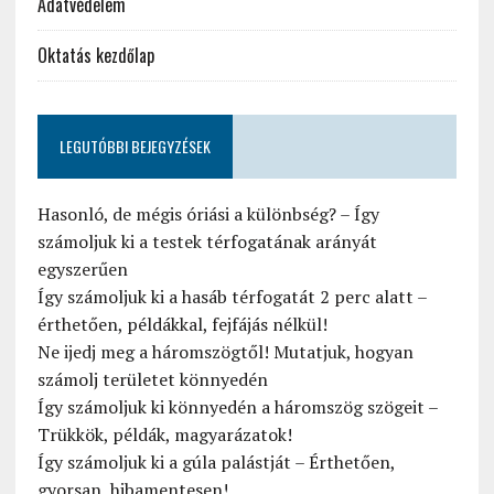
Adatvédelem
Oktatás kezdőlap
LEGUTÓBBI BEJEGYZÉSEK
Hasonló, de mégis óriási a különbség? – Így
számoljuk ki a testek térfogatának arányát
egyszerűen
Így számoljuk ki a hasáb térfogatát 2 perc alatt –
érthetően, példákkal, fejfájás nélkül!
Ne ijedj meg a háromszögtől! Mutatjuk, hogyan
számolj területet könnyedén
Így számoljuk ki könnyedén a háromszög szögeit –
Trükkök, példák, magyarázatok!
Így számoljuk ki a gúla palástját – Érthetően,
gyorsan, hibamentesen!