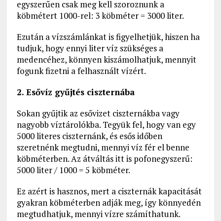
egyszerűen csak meg kell szoroznunk a
köbmétert 1000-rel: 3 köbméter = 3000 liter.
Ezután a vízszámlánkat is figyelhetjük, hiszen ha
tudjuk, hogy ennyi liter víz szükséges a
medencéhez, könnyen kiszámolhatjuk, mennyit
fogunk fizetni a felhasznált vízért.
2. Esővíz gyűjtés ciszternába
Sokan gyűjtik az esővizet ciszternákba vagy
nagyobb víztárolókba. Tegyük fel, hogy van egy
5000 literes ciszternánk, és esős időben
szeretnénk megtudni, mennyi víz fér el benne
köbméterben. Az átváltás itt is pofonegyszerű:
5000 liter / 1000 = 5 köbméter.
Ez azért is hasznos, mert a ciszternák kapacitását
gyakran köbméterben adják meg, így könnyedén
megtudhatjuk, mennyi vízre számíthatunk.