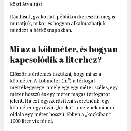
közti átváltást.
Ráadásul, gyakorlati példákon keresztül meg is
mutatjuk, mikor és hogyan alkalmazhatjuk
mindezt a hétköznapokban.
Mi az a köbméter, és hogyan
kapcsolódik a literhez?
Először is érdemes tisztázni, hogy mi az a
köbméter. A köbméter (m³) a térfogat
mértékegysége, amely egy egy méter széles, egy
méter hosszú és egy méter magas térfogatot
jelent. Ha ezt egyszerűsíteni szeretnénk: egy
köbméter egy olyan „kocka”, amelynek minden
oldala egy méter hosszú. Ebben a „kockában”
1000 liter víz fér el.