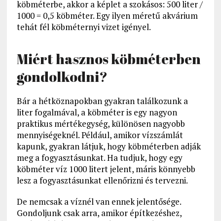
köbméterbe, akkor a képlet a szokásos: 500 liter /
1000 = 0,5 köbméter. Egy ilyen méretű akvárium
tehát fél köbméternyi vizet igényel.
Miért hasznos köbméterben
gondolkodni?
Bár a hétköznapokban gyakran találkozunk a
liter fogalmával, a köbméter is egy nagyon
praktikus mértékegység, különösen nagyobb
mennyiségeknél. Például, amikor vízszámlát
kapunk, gyakran látjuk, hogy köbméterben adják
meg a fogyasztásunkat. Ha tudjuk, hogy egy
köbméter víz 1000 litert jelent, máris könnyebb
lesz a fogyasztásunkat ellenőrizni és tervezni.
De nemcsak a víznél van ennek jelentősége.
Gondoljunk csak arra, amikor építkezéshez,