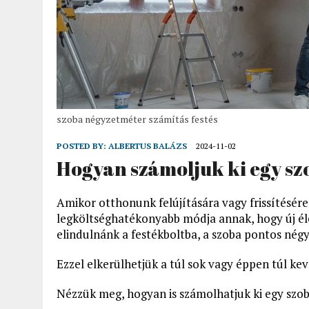
szoba négyzetméter számítás festés
POSTED BY:
ALBERTUS BALÁZS
2024-11-02
Hogyan számoljuk ki egy sz
Amikor otthonunk felújítására vagy frissítésére
legköltséghatékonyabb módja annak, hogy új élet
elindulnánk a festékboltba, a szoba pontos né
Ezzel elkerülhetjük a túl sok vagy éppen túl ke
Nézzük meg, hogyan is számolhatjuk ki egy szoba