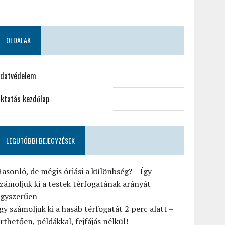
OLDALAK
datvédelem
ktatás kezdőlap
LEGUTÓBBI BEJEGYZÉSEK
asonló, de mégis óriási a különbség? – Így
zámoljuk ki a testek térfogatának arányát
egyszerűen
gy számoljuk ki a hasáb térfogatát 2 perc alatt –
rthetően, példákkal, fejfájás nélkül!