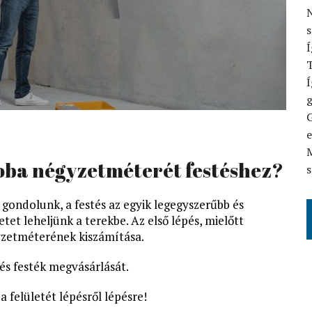
N
Í
T
Í
G
M
oba négyzetméterét festéshez?
s
 gondolunk, a festés az egyik legegyszerűbb és
et leheljünk a terekbe. Az első lépés, mielőtt
gyzetméterének kiszámítása.
vés festék megvásárlását.
 felületét lépésről lépésre!