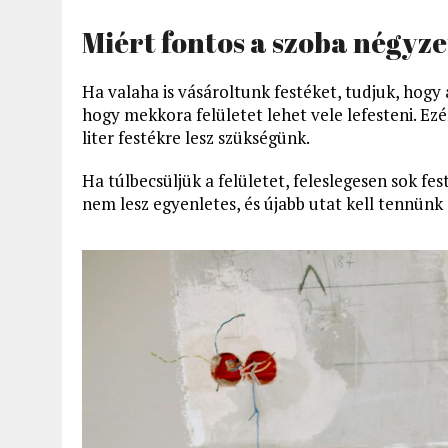
Miért fontos a szoba négy
Ha valaha is vásároltunk festéket, tudjuk, hog
hogy mekkora felületet lehet vele lefesteni. Ez
liter festékre lesz szükségünk.
Ha túlbecsüljük a felületet, feleslegesen sok f
nem lesz egyenletes, és újabb utat kell tennünk 