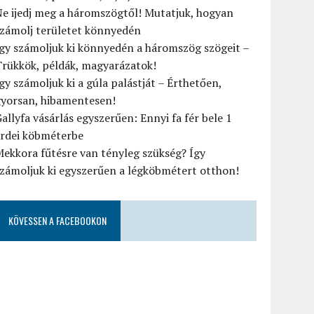
e ijedj meg a háromszögtől! Mutatjuk, hogyan
számolj területet könnyedén
gy számoljuk ki könnyedén a háromszög szögeit –
rükkök, példák, magyarázatok!
gy számoljuk ki a gúla palástját – Érthetően,
gyorsan, hibamentesen!
allyfa vásárlás egyszerűen: Ennyi fa fér bele 1
erdei köbméterbe
ekkora fűtésre van tényleg szükség? Így
zámoljuk ki egyszerűen a légköbmétert otthon!
KÖVESSEN A FACEBOOKON