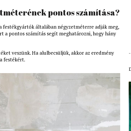
zetméterének pontos számítása?
y a festékgyártók általában négyzetméterre adják meg,
ért a pontos számítás segít meghatározni, hogy hány
estéket veszünk. Ha alulbecsüljük, akkor az eredmény
a festékért.