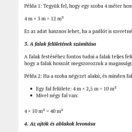
Példa 1: Tegyük fel, hogy egy szoba 4 méter hoss
4 m × 3 m = 12 m²
Ez az adat hasznos lehet, ha a padlót is szeretn
3. A falak felületének számítása
A falak festéséhez fontos tudni a falak teljes fel
hogy a falak hosszát megszorozzuk a magasság
Példa 2: Ha a szoba négyzet alakú, és minden fa
Egy fal felülete: 4 m × 2,5 m = 10 m²
Mivel négy fal van:
4 × 10 m² = 40 m²
4. Az ajtók és ablakok levonása