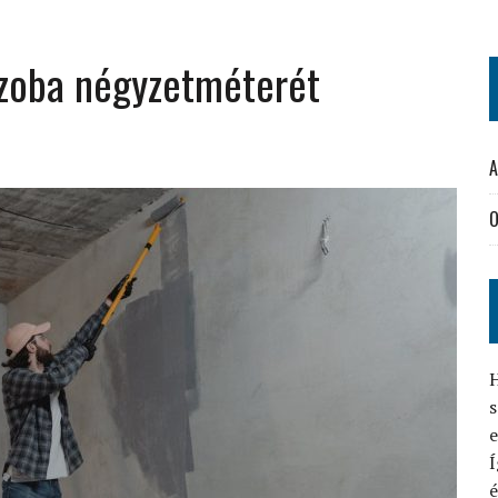
szoba négyzetméterét
A
O
H
s
Í
é