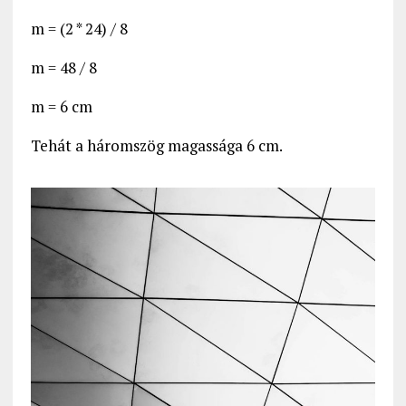
m = (2 * 24) / 8
m = 48 / 8
m = 6 cm
Tehát a háromszög magassága 6 cm.