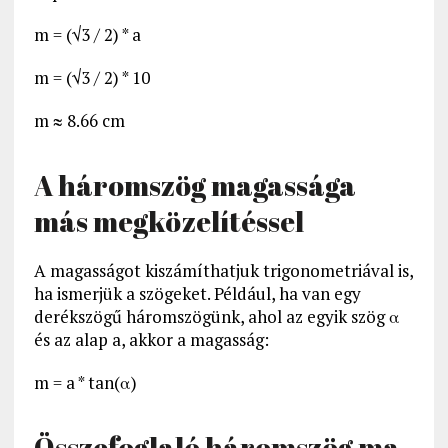
m = (√3 / 2) * a
m = (√3 / 2) * 10
m ≈ 8.66 cm
A háromszög magassága
más megközelítéssel
A magasságot kiszámíthatjuk trigonometriával is,
ha ismerjük a szögeket. Például, ha van egy
derékszögű háromszögünk, ahol az egyik szög α
és az alap a, akkor a magasság:
m = a * tan(α)
Összefoglaló háromszög ma