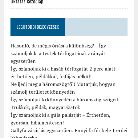
Oktatás kezdőlap
LEGUTÓBBI BEJEGYZÉSEK
Hasonló, de mégis óriási a különbség? – Így
számoljuk ki a testek térfogatának arányát
egyszerűen
Így számoljuk ki a hasáb térfogatát 2 perc alatt –
érthetően, példákkal, fejfájás nélkül!
Ne ijedj meg a háromszögtől! Mutatjuk, hogyan
számolj területet könnyedén
Így számoljuk ki könnyedén a háromszög szögeit –
Trükkök, példák, magyarázatok!
Így számoljuk ki a gúla palástját – Érthetően,
gyorsan, hibamentesen!
Gallyfa vásárlás egyszerűen: Ennyi fa fér bele 1 erdei