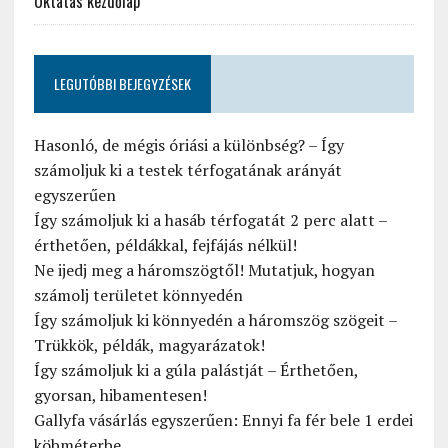
Oktatás kezdőlap
LEGUTÓBBI BEJEGYZÉSEK
Hasonló, de mégis óriási a különbség? – Így
számoljuk ki a testek térfogatának arányát
egyszerűen
Így számoljuk ki a hasáb térfogatát 2 perc alatt –
érthetően, példákkal, fejfájás nélkül!
Ne ijedj meg a háromszögtől! Mutatjuk, hogyan
számolj területet könnyedén
Így számoljuk ki könnyedén a háromszög szögeit –
Trükkök, példák, magyarázatok!
Így számoljuk ki a gúla palástját – Érthetően,
gyorsan, hibamentesen!
Gallyfa vásárlás egyszerűen: Ennyi fa fér bele 1 erdei
köbméterbe