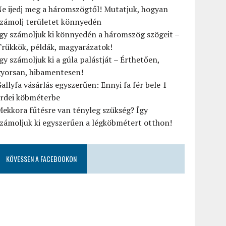
e ijedj meg a háromszögtől! Mutatjuk, hogyan
számolj területet könnyedén
gy számoljuk ki könnyedén a háromszög szögeit –
rükkök, példák, magyarázatok!
gy számoljuk ki a gúla palástját – Érthetően,
gyorsan, hibamentesen!
allyfa vásárlás egyszerűen: Ennyi fa fér bele 1
erdei köbméterbe
ekkora fűtésre van tényleg szükség? Így
zámoljuk ki egyszerűen a légköbmétert otthon!
KÖVESSEN A FACEBOOKON