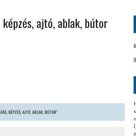
 képzés, ajtó, ablak, bútor
A
O
H
s
ATÁS, KÉPZÉS, AJTÓ, ABLAK, BÚTOR"
Í
é