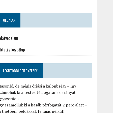
OLDALAK
datvédelem
ktatás kezdőlap
LEGUTÓBBI BEJEGYZÉSEK
asonló, de mégis óriási a különbség? – Így
zámoljuk ki a testek térfogatának arányát
egyszerűen
gy számoljuk ki a hasáb térfogatát 2 perc alatt –
rthetően, példákkal, fejfájás nélkül!