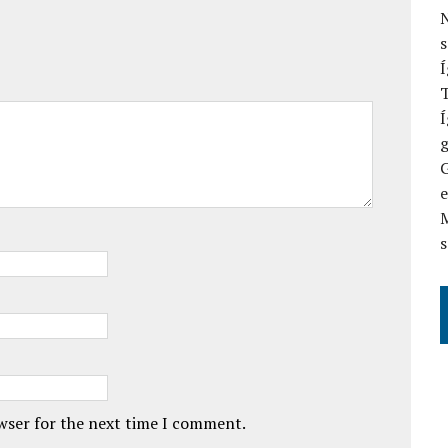
N
Í
T
Í
G
M
s
owser for the next time I comment.