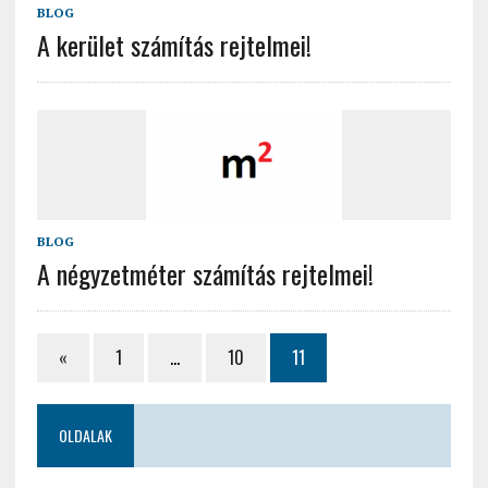
BLOG
A kerület számítás rejtelmei!
BLOG
A négyzetméter számítás rejtelmei!
«
1
…
10
11
OLDALAK