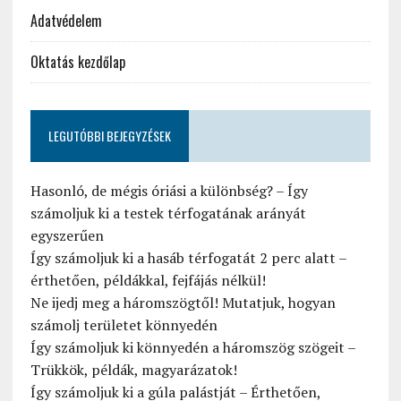
Adatvédelem
Oktatás kezdőlap
LEGUTÓBBI BEJEGYZÉSEK
Hasonló, de mégis óriási a különbség? – Így
számoljuk ki a testek térfogatának arányát
egyszerűen
Így számoljuk ki a hasáb térfogatát 2 perc alatt –
érthetően, példákkal, fejfájás nélkül!
Ne ijedj meg a háromszögtől! Mutatjuk, hogyan
számolj területet könnyedén
Így számoljuk ki könnyedén a háromszög szögeit –
Trükkök, példák, magyarázatok!
Így számoljuk ki a gúla palástját – Érthetően,